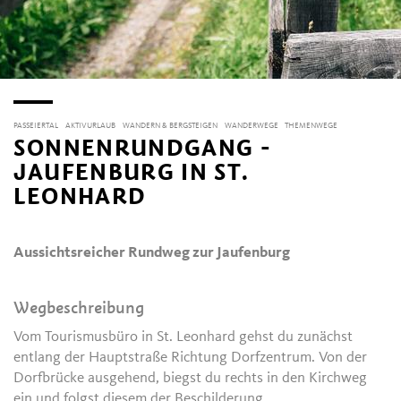
PASSEIERTAL
AKTIVURLAUB
WANDERN & BERGSTEIGEN
WANDERWEGE
THEMENWEGE
SONNENRUNDGANG -
JAUFENBURG IN ST.
LEONHARD
Aussichtsreicher Rundweg zur Jaufenburg
Wegbeschreibung
Vom Tourismusbüro in St. Leonhard gehst du zunächst
entlang der Hauptstraße Richtung Dorfzentrum. Von der
Dorfbrücke ausgehend, biegst du rechts in den Kirchweg
ein und folgst diesem der Beschilderung