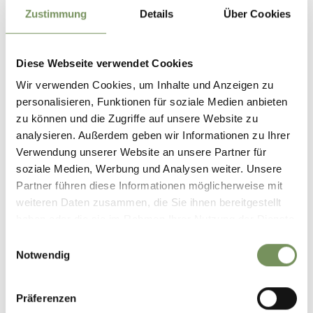
Infos zur Tour
Zustimmung
Details
Über Cookies
Status
geöffnet
Dauer
1:02 h
Länge
3,3 km
Diese Webseite verwendet Cookies
Schwierigkeit
leicht
Wir verwenden Cookies, um Inhalte und Anzeigen zu
Höhenmeter bergauf
personalisieren, Funktionen für soziale Medien anbieten
181 hm
zu können und die Zugriffe auf unsere Website zu
Höhenmeter bergab
analysieren. Außerdem geben wir Informationen zu Ihrer
183 hm
Verwendung unserer Website an unsere Partner für
Höchster Punkt
835 m
soziale Medien, Werbung und Analysen weiter. Unsere
Partner führen diese Informationen möglicherweise mit
weiteren Daten zusammen, die Sie ihnen bereitgestellt
GPX-DATEN DOWNLOADEN
haben oder die sie im Rahmen Ihrer Nutzung der Dienste
gesammelt haben.
Einwilligungsauswahl
Tourismusverein
Notwendig
Passeiertal
Passeirer Straße 40
39015 St. Leonhard in
Präferenzen