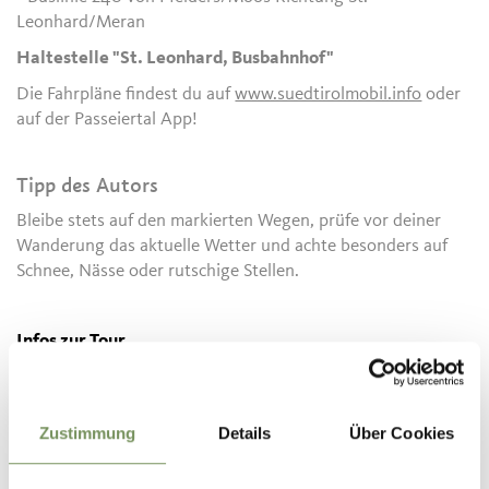
Leonhard/Meran
Haltestelle "St. Leonhard, Busbahnhof"
Die Fahrpläne findest du auf
www.suedtirolmobil.info
oder
auf der Passeiertal App!
Tipp des Autors
Bleibe stets auf den markierten Wegen, prüfe vor deiner
Wanderung das aktuelle Wetter und achte besonders auf
Schnee, Nässe oder rutschige Stellen.
Infos zur Tour
Status
geöffnet
Dauer
1:11 h
Länge
4,3 km
Zustimmung
Details
Über Cookies
Schwierigkeit
leicht
Höhenmeter bergauf