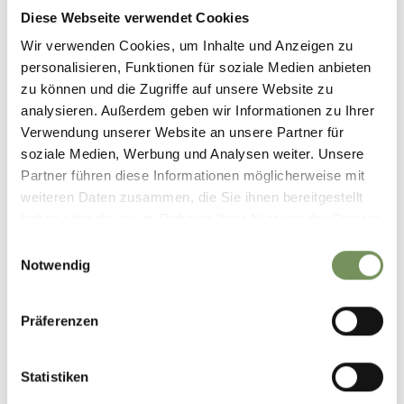
98 hm
Diese Webseite verwendet Cookies
Höhenmeter bergab
Wir verwenden Cookies, um Inhalte und Anzeigen zu
103 hm
personalisieren, Funktionen für soziale Medien anbieten
Höchster Punkt
722 m
zu können und die Zugriffe auf unsere Website zu
analysieren. Außerdem geben wir Informationen zu Ihrer
Verwendung unserer Website an unsere Partner für
GPX-DATEN DOWNLOADEN
soziale Medien, Werbung und Analysen weiter. Unsere
Partner führen diese Informationen möglicherweise mit
Tourismusverein
weiteren Daten zusammen, die Sie ihnen bereitgestellt
Passeiertal
haben oder die sie im Rahmen Ihrer Nutzung der Dienste
Passeirer Straße 40
gesammelt haben.
Einwilligungsauswahl
39015 St. Leonhard in
Notwendig
Passeier
info@passeiertal.it
Präferenzen
Statistiken