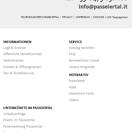
info@passeiertal.it
TOURISMUSVEREIN PASSEIERTAL |
PRIVACY
|
IMPRESSUM
|
COOKIES
| UID IT02519970210
INFORMATIONEN
SERVICE
Lage & Anreise
Katalog bestellen
Öffentliche Verkehrsmittel
FAQ
Vorteilskarten
Barrierefreier Urlaub
Kontakt & Öffnungszeiten
Unsere Mitglieder
Taxi & Shuttleservice
INTERAKTIV
Newsletter
Apps
Interaktive Karte
Videos
UNTERKÜNFTE IM PASSEIERTAL
Urlaubsanfrage
Hotels im Passeiertal
Ferienwohnung Passeiertal