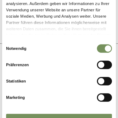
analysieren. Außerdem geben wir Informationen zu Ihrer
WAR DER INHALT FÜR DICH HILFREICH?
Verwendung unserer Website an unsere Partner für
soziale Medien, Werbung und Analysen weiter. Unsere
JA
NEIN
Partner führen diese Informationen möglicherweise mit
weiteren Daten zusammen, die Sie ihnen bereitgestellt
haben oder die sie im Rahmen Ihrer Nutzung der Dienste
gesammelt haben.
Einwilligungsauswahl
Notwendig
Präferenzen
+
−
Statistiken
Marketing