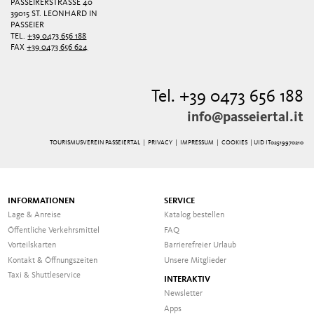
PASSEIRERSTRASSE 40
39015 ST. LEONHARD IN
PASSEIER
TEL.
+39 0473 656 188
FAX
+39 0473 656 624
Tel. +39 0473 656 188
info@passeiertal.it
TOURISMUSVEREIN PASSEIERTAL |
PRIVACY
|
IMPRESSUM
|
COOKIES
| UID IT02519970210
INFORMATIONEN
SERVICE
Lage & Anreise
Katalog bestellen
Öffentliche Verkehrsmittel
FAQ
Vorteilskarten
Barrierefreier Urlaub
Kontakt & Öffnungszeiten
Unsere Mitglieder
Taxi & Shuttleservice
INTERAKTIV
Newsletter
Apps