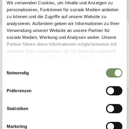
THEMENWEGE IM PASSEIERTAL
Wir verwenden Cookies, um Inhalte und Anzeigen zu
personalisieren, Funktionen für soziale Medien anbieten
zu können und die Zugriffe auf unsere Website zu
analysieren. Außerdem geben wir Informationen zu Ihrer
Verwendung unserer Website an unsere Partner für
soziale Medien, Werbung und Analysen weiter. Unsere
Partner führen diese Informationen möglicherweise mit
weiteren Daten zusammen, die Sie ihnen bereitgestellt
BUCHE DEINEN URLAUB IM
haben oder die sie im Rahmen Ihrer Nutzung der Dienste
PASSEIERTAL
gesammelt haben.
Einwilligungsauswahl
Notwendig
Plane jetzt unverbindlich deinen Traumurlaub
Präferenzen
ANREISE
Statistiken
ABREISE
Marketing