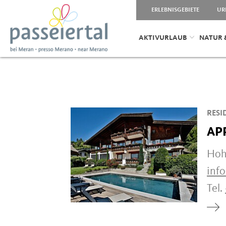
ERLEBNISGEBIETE
UR
AKTIVURLAUB
NATUR 
RESI
AP
Hohl
inf
Tel.