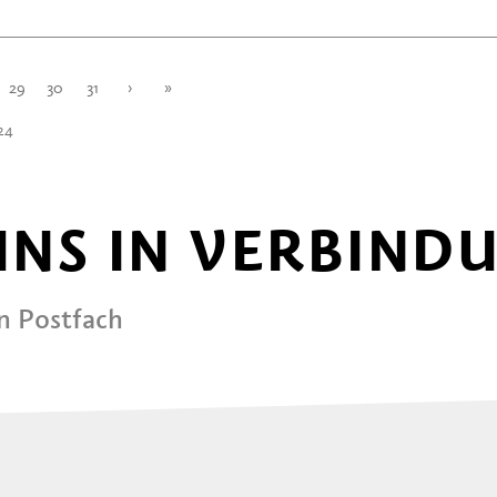
29
30
31
›
»
224
 UNS IN VERBIND
in Postfach