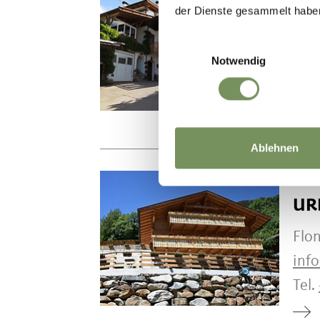
FE
der Dienste gesammelt habe
Kue
Einwilligungsauswahl
Notwendig
pirc
Tel.
Ablehnen
URLA
UR
Flon
inf
Tel.