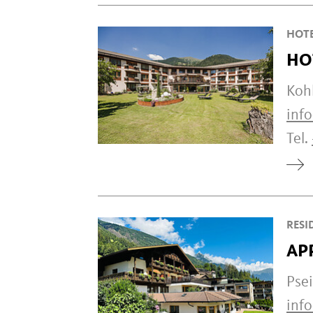
HOT
HO
Kohl
info
Tel.
RESI
AP
Psei
info