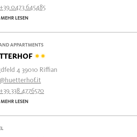
+39 0473 645485
MEHR LESEN
AND APPARTMENTS
TTERHOF
feld 4 39010 Riffian
o@huetterhof.it
+39 338 4776570
MEHR LESEN
EL