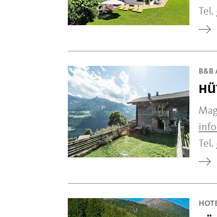
Tel.
B&B 
HÜ
Magd
inf
Tel.
HOT