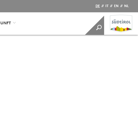
DE
//
IT
//
EN
//
NL
KUNFT