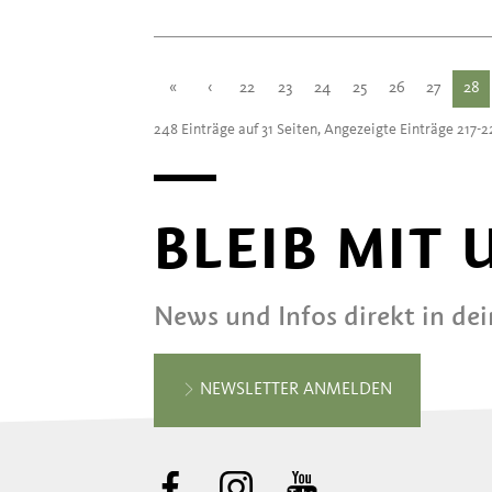
«
‹
22
23
24
25
26
27
28
248 Einträge auf 31 Seiten, Angezeigte Einträge 217-
BLEIB MIT
News und Infos direkt in de
NEWSLETTER ANMELDEN