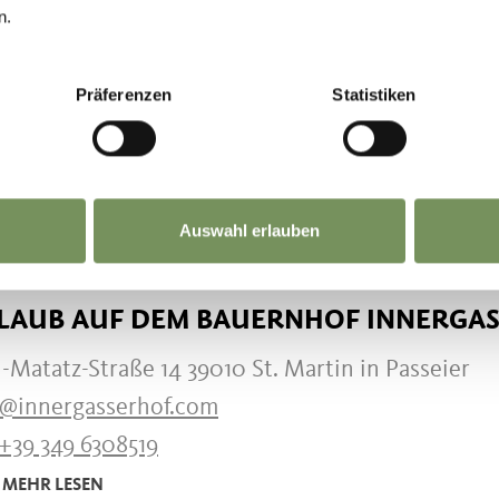
RIENWOHNUNGEN HAUS BERGWIES
n.
nserstraße 65 39010 Kuens
Präferenzen
Statistiken
her.roland@rolmail.net
+39 349 0746722
MEHR LESEN
Auswahl erlauben
UB AUF DEM BAUERNHOF
LAUB AUF DEM BAUERNHOF INNERGA
-Matatz-Straße 14 39010 St. Martin in Passeier
o@innergasserhof.com
+39 349 6308519
MEHR LESEN