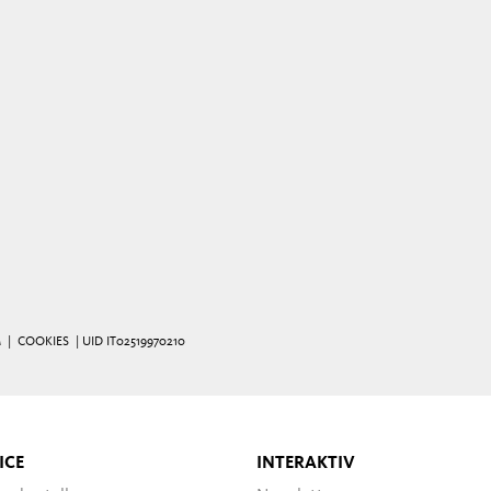
M
|
COOKIES
| UID IT02519970210
ICE
INTERAKTIV