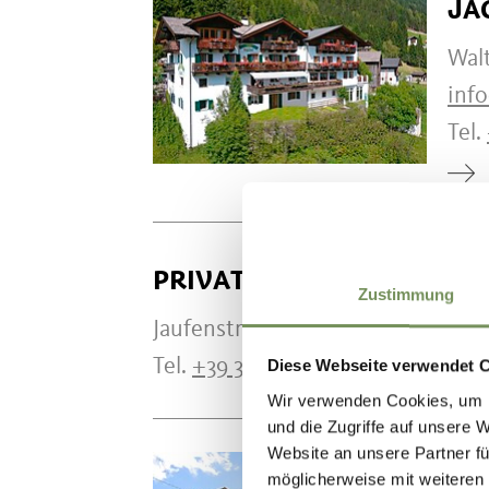
JÄ
Walt
inf
Tel.
PRIVATZIMMERVERMIET
Zustimmung
Jaufenstraße 27 39010 Riffian
Tel.
+39 338 3199934
Diese Webseite verwendet 
Wir verwenden Cookies, um I
und die Zugriffe auf unsere 
Website an unsere Partner fü
B&B 
möglicherweise mit weiteren