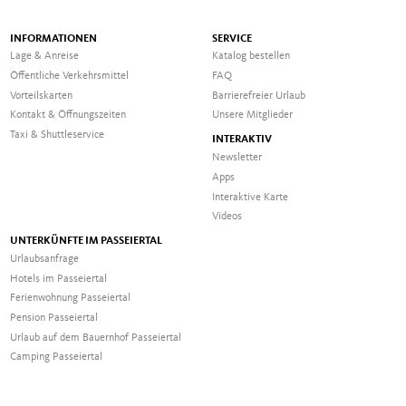
INFORMATIONEN
SERVICE
Lage & Anreise
Katalog bestellen
Öffentliche Verkehrsmittel
FAQ
Vorteilskarten
Barrierefreier Urlaub
Kontakt & Öffnungszeiten
Unsere Mitglieder
Taxi & Shuttleservice
INTERAKTIV
Newsletter
Apps
Interaktive Karte
Videos
UNTERKÜNFTE IM PASSEIERTAL
Urlaubsanfrage
Hotels im Passeiertal
Ferienwohnung Passeiertal
Pension Passeiertal
Urlaub auf dem Bauernhof Passeiertal
Camping Passeiertal