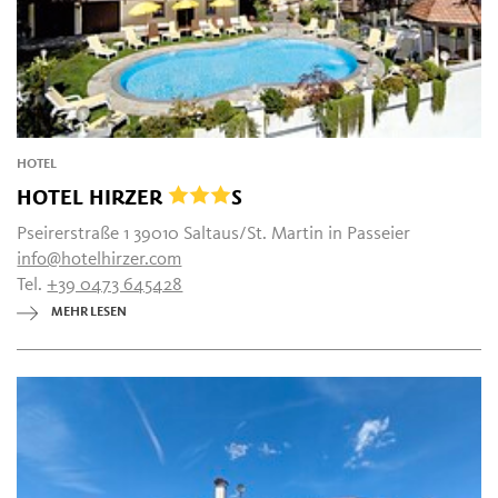
HOTEL
HOTEL HIRZER
S
Pseirerstraße 1 39010 Saltaus/St. Martin in Passeier
info@hotelhirzer.com
Tel.
+39 0473 645428
MEHR LESEN