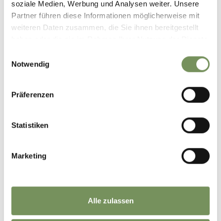
soziale Medien, Werbung und Analysen weiter. Unsere
Partner führen diese Informationen möglicherweise mit
weiteren Daten zusammen, die Sie ihnen bereitgestellt
haben oder die sie im Rahmen Ihrer Nutzung der Dienste
gesammelt haben.
Einwilligungsauswahl
Notwendig
Präferenzen
Statistiken
GASTHOF
Marketing
GASTHOF BREITEBEN
Breitebenerstraße 3 (nähe Platt) 39010 St. Martin in
Passeier
Alle zulassen
info@gasthof-breiteben.it
Tel.
+39 0473 656249