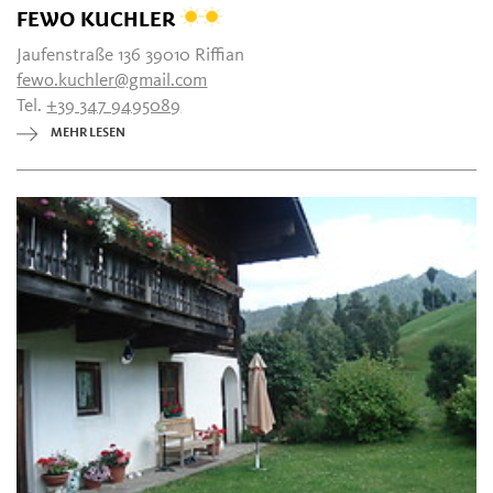
FEWO KUCHLER
Jaufenstraße 136 39010 Riffian
fewo.kuchler@gmail.com
Tel.
+39 347 9495089
MEHR LESEN