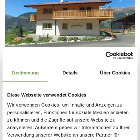
B&B AND APPARTMENTS
Zustimmung
Details
Über Cookies
FERIENWOHNUNGEN GÖGELEHOF
Christlerstraße 8 39010 St. Martin in Passeier
Diese Webseite verwendet Cookies
info@goegelehof.org
Wir verwenden Cookies, um Inhalte und Anzeigen zu
Tel.
+39 349 3579954
personalisieren, Funktionen für soziale Medien anbieten
MEHR LESEN
zu können und die Zugriffe auf unsere Website zu
analysieren. Außerdem geben wir Informationen zu Ihrer
Verwendung unserer Website an unsere Partner für