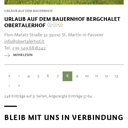
URLAUB AUF DEM BAUERNHOF
URLAUB AUF DEM BAUERNHOF BERGCHALET
OBERTALERHOF
Flon-Matatz-Straße 32 39010 St. Martin in Passeier
info@obertalerhof.it
Tel.
+39 349 6818242
MEHR LESEN
«
‹
4
5
6
7
8
9
10
11
12
13
›
»
248 Einträge auf 31 Seiten, Angezeigte Einträge 57-64
BLEIB MIT UNS IN VERBINDUNG