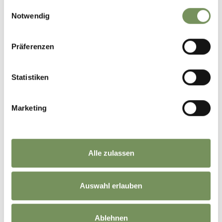
gesammelt haben.
Einwilligungsauswahl
Notwendig
DAS KÖNNTE DICH AUCH
Präferenzen
INTERESSIEREN
Statistiken
Marketing
PILZE SAMMELN IM
Alle zulassen
PASSEIERTAL
FLORA & FAUNA
Auswahl erlauben
Ablehnen