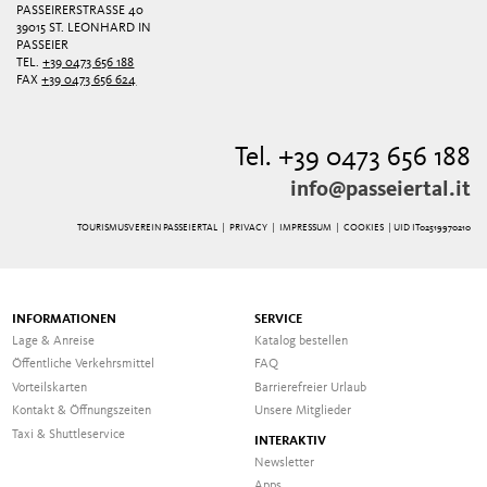
PASSEIRERSTRASSE 40
39015 ST. LEONHARD IN
PASSEIER
TEL.
+39 0473 656 188
FAX
+39 0473 656 624
Tel. +39 0473 656 188
info@passeiertal.it
TOURISMUSVEREIN PASSEIERTAL |
PRIVACY
|
IMPRESSUM
|
COOKIES
| UID IT02519970210
INFORMATIONEN
SERVICE
Lage & Anreise
Katalog bestellen
Öffentliche Verkehrsmittel
FAQ
Vorteilskarten
Barrierefreier Urlaub
Kontakt & Öffnungszeiten
Unsere Mitglieder
Taxi & Shuttleservice
INTERAKTIV
Newsletter
Apps