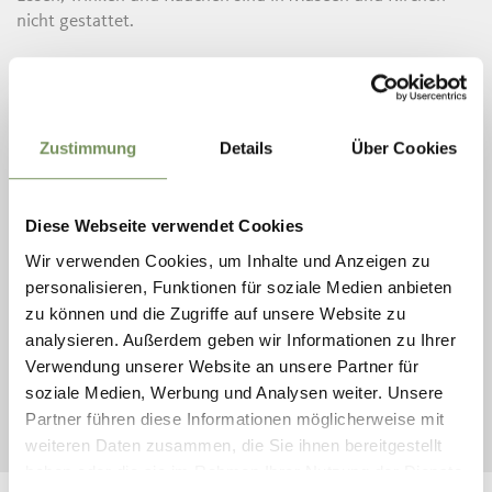
nicht gestattet.
7. Rücksicht auf Haustiere:
Respektiere, dass Hunde beschränkten oder keinen Zugang
zu Kulturstätten haben.
Zustimmung
Details
Über Cookies
8. Haftungsbewusstsein:
Achte darauf, kein Privateigentum zu beschädigen, und
übernehme Verantwortung für dein eigenes Handeln.
Diese Webseite verwendet Cookies
Wir verwenden Cookies, um Inhalte und Anzeigen zu
9. Sicherheitsmaßnahmen beachten:
personalisieren, Funktionen für soziale Medien anbieten
Mach dich mit Fluchtwegen vertraut und beachte
zu können und die Zugriffe auf unsere Website zu
Sicherheitspläne in Museen und Schlössern.
analysieren. Außerdem geben wir Informationen zu Ihrer
Verwendung unserer Website an unsere Partner für
10. Erlaubtes Fotografieren:
soziale Medien, Werbung und Analysen weiter. Unsere
Informiere dich beim Betreten ob Fotografieren der
Partner führen diese Informationen möglicherweise mit
Kulturstätte erlaubt ist.
weiteren Daten zusammen, die Sie ihnen bereitgestellt
haben oder die sie im Rahmen Ihrer Nutzung der Dienste