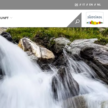
DE
//
IT
//
EN
//
NL
KUNFT