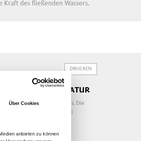
e Kraft des fließenden Wassers.
DRUCKEN
RK: WASSER UND NATUR
Über Cookies
wilde Wasserwelt rund um Moos. Die
 wo der Pfelderer Bach in zwei
 Medien anbieten zu können