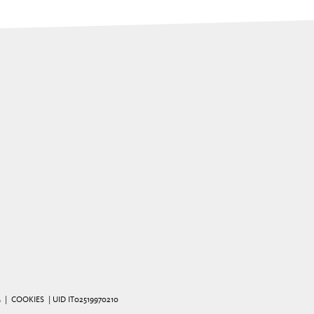
M
|
COOKIES
| UID IT02519970210