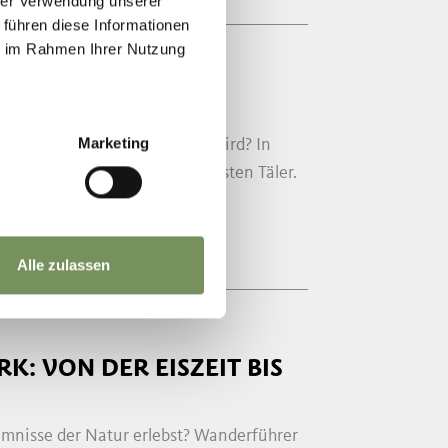
hrer Verwendung unserer
 führen diese Informationen
ie im Rahmen Ihrer Nutzung
Marketing
t du wie aus Wasser - Strom wird? In
eier zu einem der wasserreichsten Täler.
Alle zulassen
: VON DER EISZEIT BIS
imnisse der Natur erlebst? Wanderführer