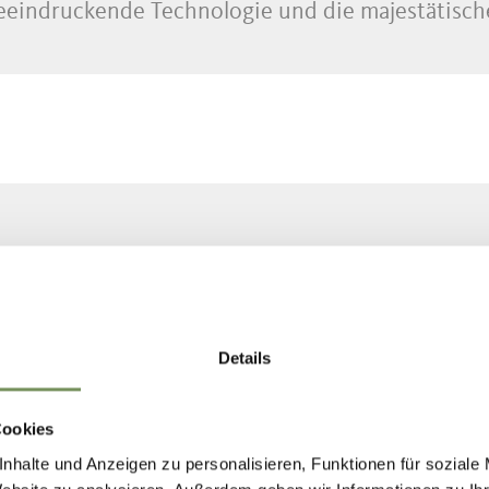
beeindruckende Technologie und die majestätisch
Moos in Passeier
09:00
GEFÜHRTE WANDERUNG IM NATURPA
Details
Gemeinsam mit einem Naturparkführer entdecken wir die 
Wanderung führt vom Dorf zum tosenden Stieber Wasserfall,
mächtigen Kaskaden in ...
Cookies
nhalte und Anzeigen zu personalisieren, Funktionen für soziale
MEHR LESEN