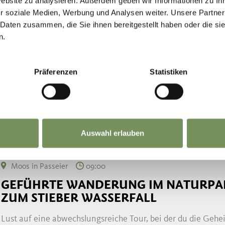
Website zu analysieren. Außerdem geben wir Informationen zu I
r soziale Medien, Werbung und Analysen weiter. Unsere Partner
 Daten zusammen, die Sie ihnen bereitgestellt haben oder die s
Moos in Passeier, Rabenstein
14:00
+ weitere Termine
n.
FÜHRUNG E-WERK RABENSTEIN
Präferenzen
Statistiken
Hast du bereits einmal ein E-Werk von innen gesehen? Weiß
Südtirol gehört das Passeiertal und vor allem das Hinterpass
...
MEHR LESEN
Auswahl erlauben
Moos in Passeier
09:00
GEFÜHRTE WANDERUNG IM NATURPARK
ZUM STIEBER WASSERFALL
Lust auf eine abwechslungsreiche Tour, bei der du die Gehe