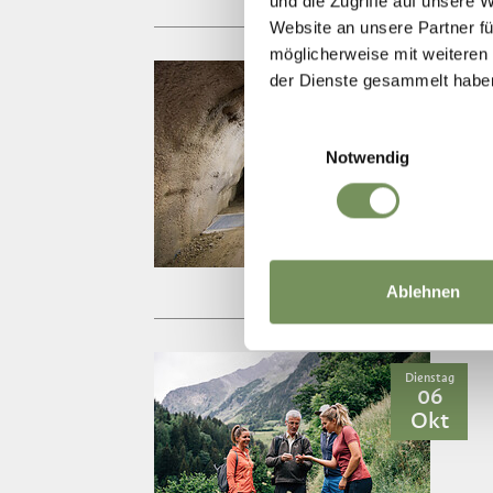
und die Zugriffe auf unsere 
Website an unsere Partner fü
möglicherweise mit weiteren
der Dienste gesammelt habe
Mittwoch
02
Sep
Einwilligungsauswahl
Notwendig
Ablehnen
Dienstag
06
Okt