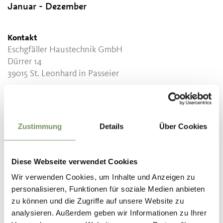
Januar - Dezember
Kontakt
Eschgfäller Haustechnik GmbH
Dürrer 14
39015
St. Leonhard in Passeier
info@eschgfaeller.bz.it
T
+39 340 5052880
Zustimmung
Details
Über Cookies
Empfohlener Zeitraum
ganzjährig
Diese Webseite verwendet Cookies
Wir verwenden Cookies, um Inhalte und Anzeigen zu
personalisieren, Funktionen für soziale Medien anbieten
zu können und die Zugriffe auf unsere Website zu
WAR DER INHALT FÜR DICH HILFREICH?
analysieren. Außerdem geben wir Informationen zu Ihrer