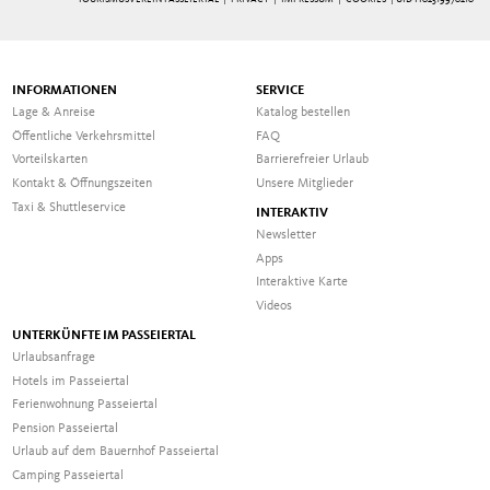
INFORMATIONEN
SERVICE
Lage & Anreise
Katalog bestellen
Öffentliche Verkehrsmittel
FAQ
Vorteilskarten
Barrierefreier Urlaub
Kontakt & Öffnungszeiten
Unsere Mitglieder
Taxi & Shuttleservice
INTERAKTIV
Newsletter
Apps
Interaktive Karte
Videos
UNTERKÜNFTE IM PASSEIERTAL
Urlaubsanfrage
Hotels im Passeiertal
Ferienwohnung Passeiertal
Pension Passeiertal
Urlaub auf dem Bauernhof Passeiertal
Camping Passeiertal