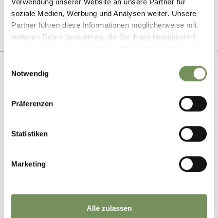
Verwendung unserer Website an unsere Partner für
JA
NEIN
soziale Medien, Werbung und Analysen weiter. Unsere
Partner führen diese Informationen möglicherweise mit
weiteren Daten zusammen, die Sie ihnen bereitgestellt
haben oder die sie im Rahmen Ihrer Nutzung der Dienste
gesammelt haben.
Einwilligungsauswahl
Notwendig
+
Präferenzen
−
Statistiken
Marketing
Alle zulassen