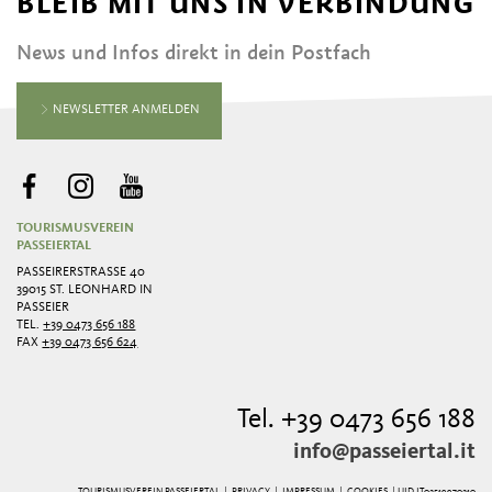
BLEIB MIT UNS IN VERBINDUNG
News und Infos direkt in dein Postfach
NEWSLETTER ANMELDEN
TOURISMUSVEREIN
PASSEIERTAL
PASSEIRERSTRASSE 40
39015 ST. LEONHARD IN
PASSEIER
TEL.
+39 0473 656 188
FAX
+39 0473 656 624
Tel. +39 0473 656 188
info@passeiertal.it
TOURISMUSVEREIN PASSEIERTAL |
PRIVACY
|
IMPRESSUM
|
COOKIES
| UID IT02519970210