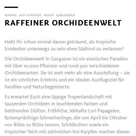
SCHENNA
AKTIV & ERHOLEN
FAMILIE
AUSFLUGSZIELE
RAFFEINER ORCHIDEENWELT
Habt Ihr schon einmal davon geträumt, als tropische
Entdecker unterwegs zu sein ohne Südtirol zu verlassen?
Die Orchideenwelt in Gargazon ist ein exotisches Paradies
mit über 10.000 Pflanzen und rund 500 verschiedenen
Orchideenarten. Sie ist weit mehr als eine Ausstellung – sie
ist ein sinnliches Erlebnis und ein ideales Ausflugsziel für
Familien und Naturbegeisterte.
Es erwartet Euch eine üppige Tropenlandschaft mit
tausenden Orchideen in leuchtenden Farben und
betörenden Düften. Fröhliche, lebhafte Lori Papageien,
farbenprächtige Schmetterlinge, die von April bis Oktober
von Blüte zu Blüte tanzen, Schildkröten sowie ein
tropischer Teich mit zahlreichen Koi-Karpfen machen diesen