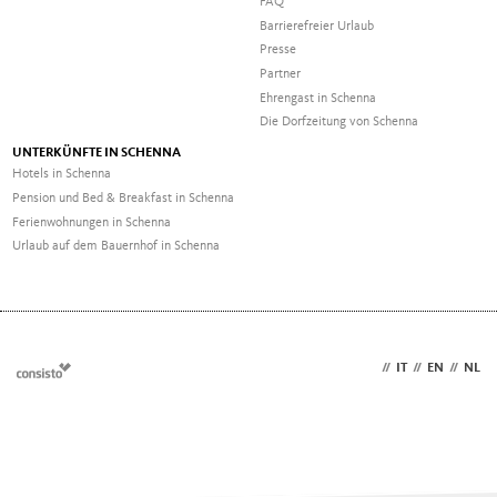
FAQ
Barrierefreier Urlaub
Presse
Partner
Ehrengast in Schenna
Die Dorfzeitung von Schenna
UNTERKÜNFTE IN SCHENNA
Hotels in Schenna
Pension und Bed & Breakfast in Schenna
Ferienwohnungen in Schenna
Urlaub auf dem Bauernhof in Schenna
DE
//
IT
//
EN
//
NL