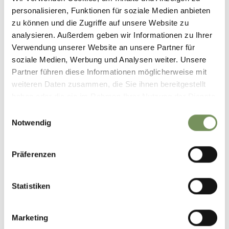
personalisieren, Funktionen für soziale Medien anbieten
Saison Öffnungszeiten:
12.02.2026 - 31.10.2026
zu können und die Zugriffe auf unsere Website zu
Mo
Di
Mi
Do
Fr
Sa
So
analysieren. Außerdem geben wir Informationen zu Ihrer
10:00 - 18:00
Verwendung unserer Website an unsere Partner für
soziale Medien, Werbung und Analysen weiter. Unsere
Partner führen diese Informationen möglicherweise mit
Winteröffnungszeiten:
01.11.2026 - 06.01.2027
weiteren Daten zusammen, die Sie ihnen bereitgestellt
haben oder die sie im Rahmen Ihrer Nutzung der Dienste
Mo
Di
Mi
Do
Fr
Sa
So
gesammelt haben.
10:00 - 17:00
Einwilligungsauswahl
Notwendig
Kontakt
Präferenzen
Orchideenwelt Raffeiner
Reichstr. 26
39010
Gargazon
Statistiken
orchideenwelt@raffeiner.net
www.raffeiner.net
Marketing
T
+39 0471 920218