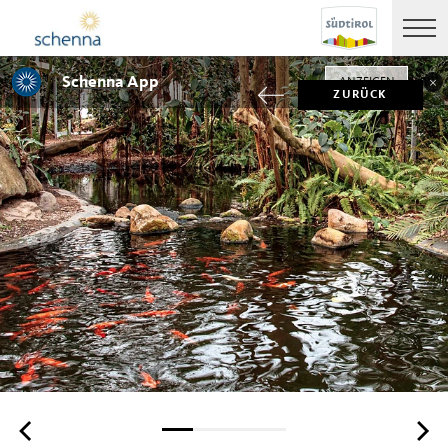
Schenna App
ANZEIGEN
ZURÜCK