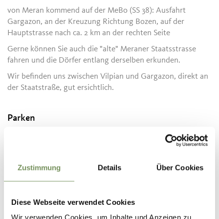
von Meran kommend auf der MeBo (SS 38): Ausfahrt
Gargazon, an der Kreuzung Richtung Bozen, auf der
Hauptstrasse nach ca. 2 km an der rechten Seite
Gerne können Sie auch die "alte" Meraner Staatsstrasse
fahren und die Dörfer entlang derselben erkunden.
Wir befinden uns zwischen Vilpian und Gargazon, direkt an
der Staatstraße, gut ersichtlich.
Parken
Wir verfügen über einen großen Parkplatz, den wir unseren
Gästen kostenlos zur Verfügung stellen.
Ladesäule für Elektroautos
Zustimmung
Details
Über Cookies
Parkplätze für Behinderte (Rollstühle sind am Eingang des
Parks erhältlich)
Diese Webseite verwendet Cookies
Fahrradabstellplätze
Wir verwenden Cookies, um Inhalte und Anzeigen zu