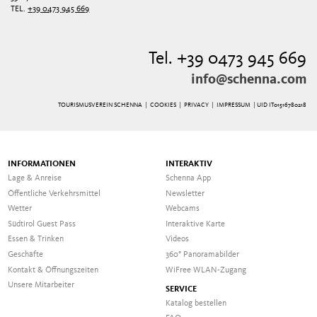
TEL.
+39 0473 945 669
Tel. +39 0473 945 669
info@schenna.com
TOURISMUSVEREIN SCHENNA |
COOKIES
|
PRIVACY
|
IMPRESSUM
| UID IT01516780218
INFORMATIONEN
INTERAKTIV
Lage & Anreise
Schenna App
Öffentliche Verkehrsmittel
Newsletter
Wetter
Webcams
Südtirol Guest Pass
Interaktive Karte
Essen & Trinken
Videos
Geschäfte
360° Panoramabilder
Kontakt & Öffnungszeiten
WiFree WLAN-Zugang
Unsere Mitarbeiter
SERVICE
Katalog bestellen