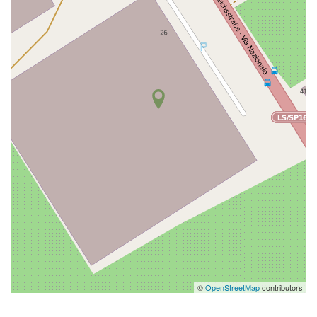
©
OpenStreetMap
contributors