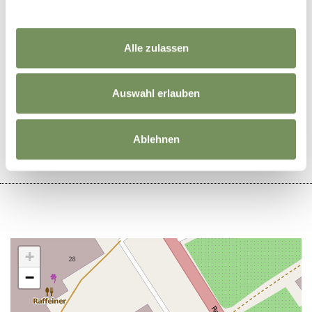
Alle zulassen
WAR DER INHALT FÜR DICH HILFREICH?
Auswahl erlauben
JA
NEIN
Ablehnen
+
−