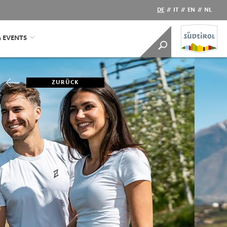
DE
//
IT
//
EN
//
NL
& EVENTS
ZURÜCK