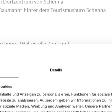
im Dorfzentrum von Schenna
 „Baumann“ hinter dem Tourismusbüro Schenna
Schenna (Haltestelle Zentrum)
suedtirolmobil.info
oder auf der Schenna App!
Details
Cookies
 im Zentrum von Schenna, Römerkeller.
nhalte und Anzeigen zu personalisieren, Funktionen für soziale
Tourismusbüro oder der Schenna App über die
Website zu analysieren. Außerdem geben wir Informationen zu I
r soziale Medien, Werbung und Analysen weiter. Unsere Partner