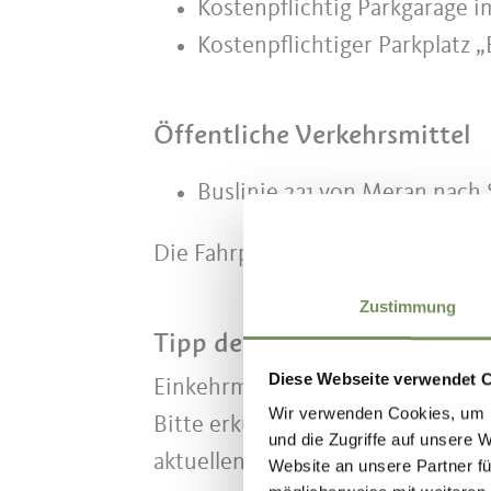
Kostenpflichtig Parkgarage 
Kostenpflichtiger Parkplatz
Öffentliche Verkehrsmittel
Buslinie 231 von Meran nach 
Die Fahrpläne findest du auf
www.
Zustimmung
Tipp des Autors
Diese Webseite verwendet 
Einkehrmöglichkeiten unterwegs:
Wir verwenden Cookies, um I
Bitte erkundige dich vorher im 
und die Zugriffe auf unsere 
aktuellen Öffnungszeiten.
Website an unsere Partner fü