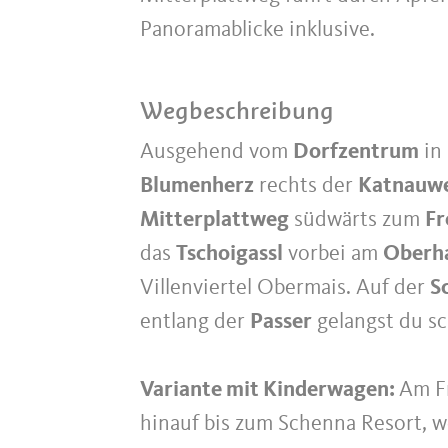
Panoramablicke inklusive.
Wegbeschreibung
Ausgehend vom
Dorfzentrum
in
Blumenherz
rechts der
Katnauw
Mitterplattweg
südwärts zum
Fr
das
Tschoigassl
vorbei am
Oberha
Villenviertel Obermais. Auf der
S
entlang der
Passer
gelangst du sc
Variante mit Kinderwagen:
Am Fr
hinauf bis zum Schenna Resort, w