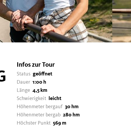
Infos zur Tour
G
Status
geöffnet
Dauer
1:00 h
Länge
4,5 km
Schwierigkeit
leicht
Höhenmeter bergauf
30 hm
Höhenmeter bergab
280 hm
Höchster Punkt
569 m