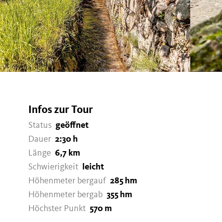
Infos zur Tour
Status
geöffnet
Dauer
2:30 h
Länge
6,7 km
Schwierigkeit
leicht
Höhenmeter bergauf
285 hm
Höhenmeter bergab
355 hm
Höchster Punkt
570 m