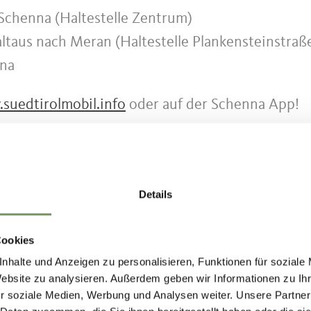
Schenna (Haltestelle Zentrum)
ltaus nach Meran (Haltestelle Plankensteinstraße
nna
suedtirolmobil.info
oder auf der Schenna App!
 im Ortskern von Schenna oder zum Schluss bei
Details
Tourismusbüro oder über die Schenna App über di
Cookies
nhalte und Anzeigen zu personalisieren, Funktionen für soziale
Website zu analysieren. Außerdem geben wir Informationen zu I
r soziale Medien, Werbung und Analysen weiter. Unsere Partner