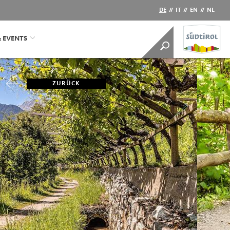
DE
//
IT
//
EN
//
NL
& EVENTS
ZURÜCK