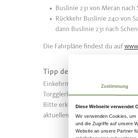
Buslinie 231 von Meran nach 
Rückkehr Buslinie 240 von Sa
dann Buslinie 231 nach Sche
Die Fahrpläne findest du auf
www.
Tipp des Autors
Einkehrmöglichkeiten unterwegs:
Zustimmung
Torgglerhof in Saltaus.
Bitte erkundige dich vorher im 
Diese Webseite verwendet 
aktuellen Öffnungszeiten.
Wir verwenden Cookies, um I
und die Zugriffe auf unsere 
Website an unsere Partner fü