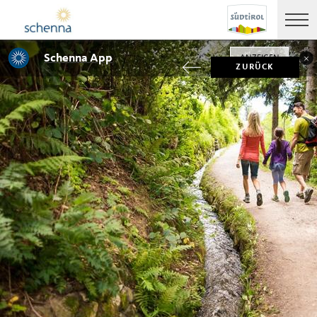
Schenna App
ANZEIGEN
ZURÜCK