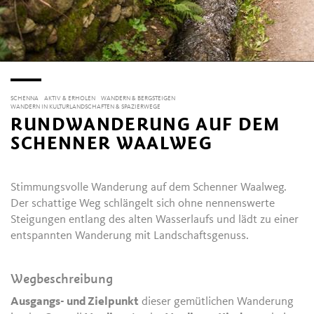
SCHENNA
AKTIV & ERHOLEN
WANDERN & BERGSTEIGEN
WANDERN IN KULTURLANDSCHAFTEN & SPAZIERWEGE
RUNDWANDERUNG AUF DEM
SCHENNER WAALWEG
Stimmungsvolle Wanderung auf dem Schenner Waalweg.
Der schattige Weg schlängelt sich ohne nennenswerte
Steigungen entlang des alten Wasserlaufs und lädt zu einer
entspannten Wanderung mit Landschaftsgenuss.
Wegbeschreibung
Ausgangs- und Zielpunkt
dieser gemütlichen Wanderung