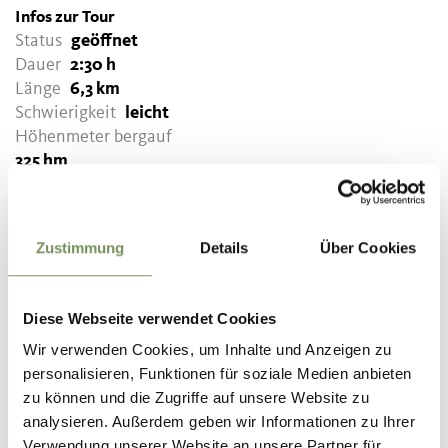
Infos zur Tour
Status
geöffnet
Dauer
2:30 h
Länge
6,3 km
Schwierigkeit
leicht
Höhenmeter bergauf
325 hm
Höhenmeter bergab
325 hm
Höchster Punkt
1084 m
Zustimmung
Details
Über Cookies
Diese Webseite verwendet Cookies
GPX-DATEN DOWNLOADEN
Wir verwenden Cookies, um Inhalte und Anzeigen zu
Tourismusverein Schenna
personalisieren, Funktionen für soziale Medien anbieten
Erzherzog-Johann-Platz
zu können und die Zugriffe auf unsere Website zu
1/D
analysieren. Außerdem geben wir Informationen zu Ihrer
39017 Schenna
Verwendung unserer Website an unsere Partner für