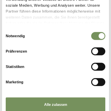
info@schenna.com
soziale Medien, Werbung und Analysen weiter. Unsere
Partner führen diese Informationen möglicherweise mit
weiteren Daten zusammen, die Sie ihnen bereitgestellt
haben oder die sie im Rahmen Ihrer Nutzung der Dienste
gesammelt haben.
Einwilligungsauswahl
WAR DER INHALT FÜR DICH HILFREICH?
Notwendig
JA
NEIN
Präferenzen
Statistiken
Marketing
Alle zulassen