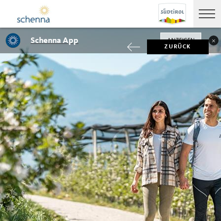
Schenna App
ANZEIGEN
ZURÜCK