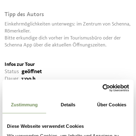
Tipp des Autors
Einkehrmöglichkeiten unterwegs: im Zentrum von Schenna,
Römerkeller.
Bitte erkundige dich vorher im Tourismusbüro oder der
Schenna App über die aktuellen Öffnungszeiten.
Infos zur Tour
Status
geöffnet
Dauer
1:00 h
Länge
4,5 km
Schwierigkeit
leicht
Höhenmeter bergauf
Zustimmung
Details
Über Cookies
30 hm
Höhenmeter bergab
280 hm
Diese Webseite verwendet Cookies
Höchster Punkt
569 m
Wir verwenden Cookies, um Inhalte und Anzeigen zu