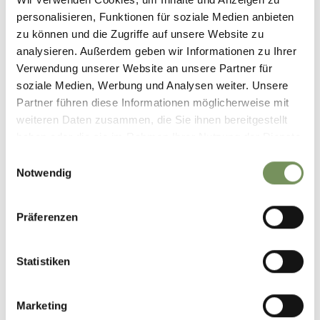
personalisieren, Funktionen für soziale Medien anbieten
zu können und die Zugriffe auf unsere Website zu
GPX-DATEN DOWNLOADEN
analysieren. Außerdem geben wir Informationen zu Ihrer
Verwendung unserer Website an unsere Partner für
Tourismusverein Schenna
soziale Medien, Werbung und Analysen weiter. Unsere
Erzherzog Johann Platz
Partner führen diese Informationen möglicherweise mit
1/D
weiteren Daten zusammen, die Sie ihnen bereitgestellt
39017 Schenna
haben oder die sie im Rahmen Ihrer Nutzung der Dienste
info@schenna.com
gesammelt haben.
Einwilligungsauswahl
Notwendig
Präferenzen
WAR DER INHALT FÜR DICH HILFREICH?
Statistiken
JA
NEIN
Marketing