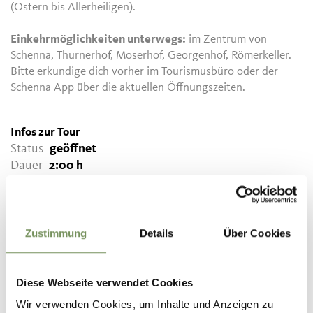
(Ostern bis Allerheiligen).
Einkehrmöglichkeiten unterwegs:
im Zentrum von
Schenna, Thurnerhof, Moserhof, Georgenhof, Römerkeller.
Bitte erkundige dich vorher im Tourismusbüro oder der
Schenna App über die aktuellen Öffnungszeiten.
Infos zur Tour
Status
geöffnet
Dauer
2:00 h
Länge
6,5 km
Schwierigkeit
leicht
Höhenmeter bergauf
250 hm
Zustimmung
Details
Über Cookies
Höhenmeter bergab
250 hm
Diese Webseite verwendet Cookies
Höchster Punkt
737 m
Wir verwenden Cookies, um Inhalte und Anzeigen zu