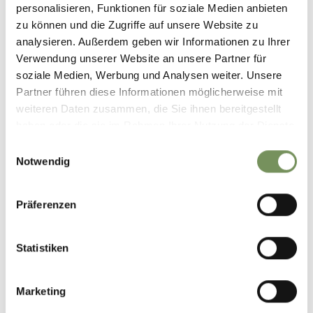
personalisieren, Funktionen für soziale Medien anbieten
zu können und die Zugriffe auf unsere Website zu
GPX-DATEN DOWNLOADEN
analysieren. Außerdem geben wir Informationen zu Ihrer
Verwendung unserer Website an unsere Partner für
Tourismusverein Schenna
soziale Medien, Werbung und Analysen weiter. Unsere
Erzherzog Johann Platz
Partner führen diese Informationen möglicherweise mit
1/D
weiteren Daten zusammen, die Sie ihnen bereitgestellt
39017 Schenna
haben oder die sie im Rahmen Ihrer Nutzung der Dienste
info@schenna.com
gesammelt haben.
Einwilligungsauswahl
Notwendig
Präferenzen
WAR DER INHALT FÜR DICH HILFREICH?
Statistiken
JA
NEIN
Marketing