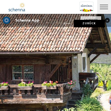
Schenna App
ANZEIGEN
ZURÜCK