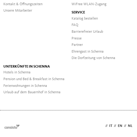
Kontakt & Öffnungszeiten
WiFree WLAN-Zugang
Unsere Mitarbeiter
SERVICE
Katalog bestellen
FAQ
Barrierefreier Urlaub
Presse
Partner
Ehrengast in Schenna
Die Dorfzeitung von Schenna
UNTERKÜNFTE IN SCHENNA
Hotels in Schenna
Pension und Bed & Breakfast in Schenna
Ferienwohnungen in Schenna
Urlaub auf dem Bauernhof in Schenna
DE
//
IT
//
EN
//
NL