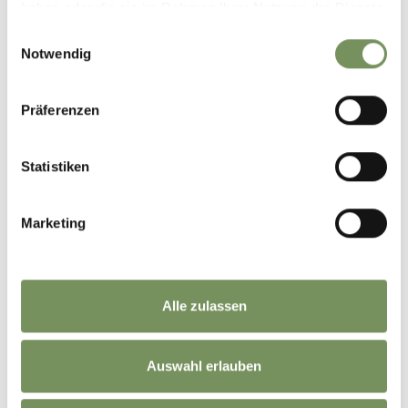
+
haben oder die sie im Rahmen Ihrer Nutzung der Dienste
−
gesammelt haben.
Einwilligungsauswahl
Notwendig
Präferenzen
Statistiken
Marketing
Alle zulassen
Auswahl erlauben