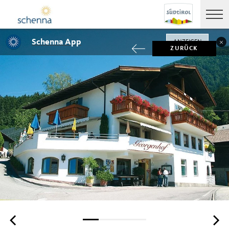
Schenna App
ANZEIGEN
ZURÜCK