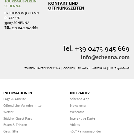
TOURISMUSVEREIN
KONTAKT UND
SCHENNA
ÖFFNUNGSZEITEN
ERZHERZOG JOHANN
PLATZ 1/D
39017 SCHENNA
TEL.
+39 0473 945 669
Tel. +39 0473 945 669
info@schenna.com
TOURISMUSVEREIN SCHENNA |
COOKIES
|
PRIVACY
|
IMPRESSUM
| UID IT01516780218
INFORMATIONEN
INTERAKTIV
Lage & Anreise
Schenna App
Öffentliche Verkehrsmittel
Newsletter
Wetter
Webcams
Südtirol Guest Pass
Interaktive Karte
Essen & Trinken
Videos
Geschäfte
360° Panoramabilder