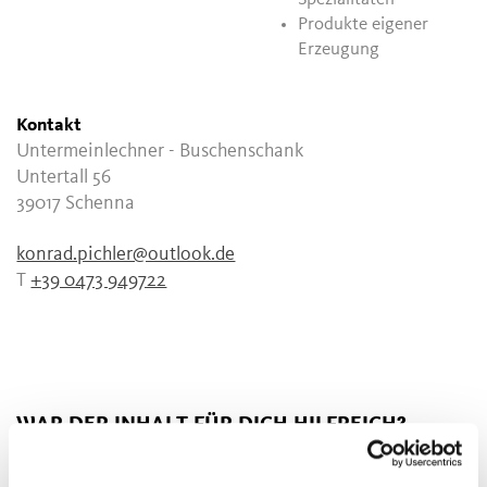
Produkte eigener
Erzeugung
Kontakt
Untermeinlechner - Buschenschank
Untertall 56
39017
Schenna
konrad.pichler@outlook.de
T
+39 0473 949722
WAR DER INHALT FÜR DICH HILFREICH?
JA
NEIN