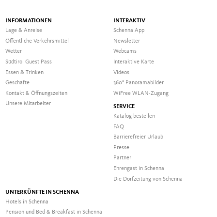
INFORMATIONEN
INTERAKTIV
Lage & Anreise
Schenna App
Öffentliche Verkehrsmittel
Newsletter
Wetter
Webcams
Südtirol Guest Pass
Interaktive Karte
Essen & Trinken
Videos
Geschäfte
360° Panoramabilder
Kontakt & Öffnungszeiten
WiFree WLAN-Zugang
Unsere Mitarbeiter
SERVICE
Katalog bestellen
FAQ
Barrierefreier Urlaub
Presse
Partner
Ehrengast in Schenna
Die Dorfzeitung von Schenna
UNTERKÜNFTE IN SCHENNA
Hotels in Schenna
Pension und Bed & Breakfast in Schenna