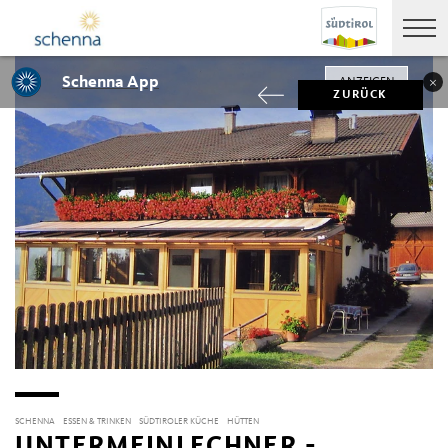
Schenna App
ANZEIGEN
ZURÜCK
SCHENNA
ESSEN & TRINKEN
SÜDTIROLER KÜCHE
HÜTTEN
UNTERMEINLECHNER -