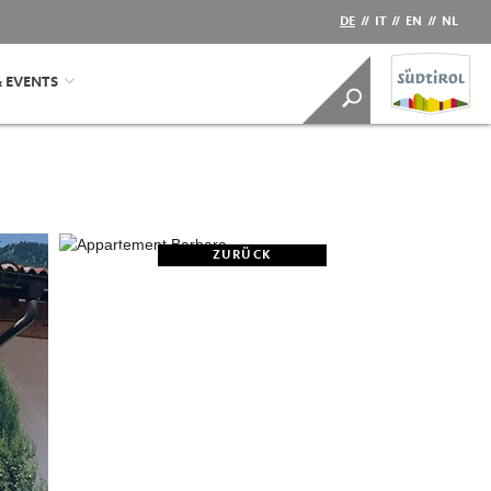
DE
//
IT
//
EN
//
NL
& EVENTS
ZURÜCK