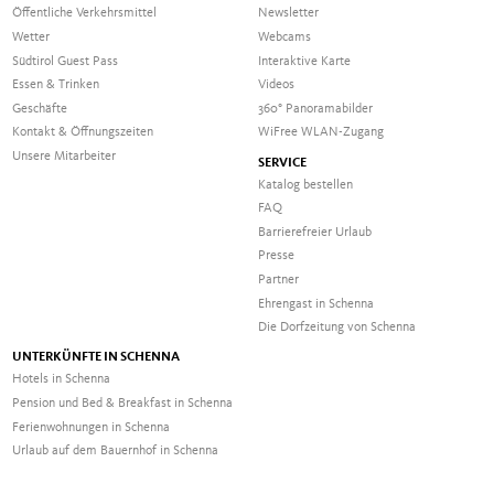
Öffentliche Verkehrsmittel
Newsletter
Wetter
Webcams
Südtirol Guest Pass
Interaktive Karte
Essen & Trinken
Videos
Geschäfte
360° Panoramabilder
Kontakt & Öffnungszeiten
WiFree WLAN-Zugang
Unsere Mitarbeiter
SERVICE
Katalog bestellen
FAQ
Barrierefreier Urlaub
Presse
Partner
Ehrengast in Schenna
Die Dorfzeitung von Schenna
UNTERKÜNFTE IN SCHENNA
Hotels in Schenna
Pension und Bed & Breakfast in Schenna
Ferienwohnungen in Schenna
Urlaub auf dem Bauernhof in Schenna