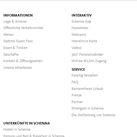
INFORMATIONEN
INTERAKTIV
Lage & Anreise
Schenna App
Öffentliche Verkehrsmittel
Newsletter
Wetter
Webcams
Südtirol Guest Pass
Interaktive Karte
Essen & Trinken
Videos
Geschäfte
360° Panoramabilder
Kontakt & Öffnungszeiten
WiFree WLAN-Zugang
Unsere Mitarbeiter
SERVICE
Katalog bestellen
FAQ
Barrierefreier Urlaub
Presse
Partner
Ehrengast in Schenna
Die Dorfzeitung von Schenna
UNTERKÜNFTE IN SCHENNA
Hotels in Schenna
Pension und Bed & Breakfast in Schenna