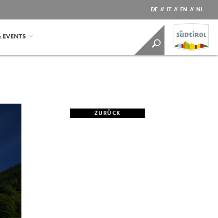
DE
//
IT
//
EN
//
NL
& EVENTS
ZURÜCK