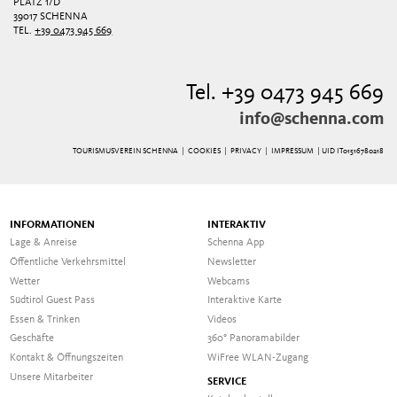
PLATZ 1/D
39017 SCHENNA
TEL.
+39 0473 945 669
Tel. +39 0473 945 669
info@schenna.com
TOURISMUSVEREIN SCHENNA |
COOKIES
|
PRIVACY
|
IMPRESSUM
| UID IT01516780218
INFORMATIONEN
INTERAKTIV
Lage & Anreise
Schenna App
Öffentliche Verkehrsmittel
Newsletter
Wetter
Webcams
Südtirol Guest Pass
Interaktive Karte
Essen & Trinken
Videos
Geschäfte
360° Panoramabilder
Kontakt & Öffnungszeiten
WiFree WLAN-Zugang
Unsere Mitarbeiter
SERVICE