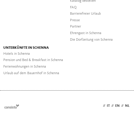
Katalog bestellen
FAQ
Barrierefreier Urlaub
Presse
Partner
Ehrengast in Schenna
Die Dorfzeitung von Schenna
UNTERKÜNFTE IN SCHENNA
Hotels in Schenna
Pension und Bed & Breakfast in Schenna
Ferienwohnungen in Schenna
Urlaub auf dem Bauernhof in Schenna
DE
//
IT
//
EN
//
NL