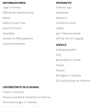
INFORMATIONEN
INTERAKTIV
Lage & Anreise
Schenna App
Öffentliche Verkehrsmittel
Newsletter
Wetter
Webcams
Südtirol Guest Pass
Interaktive Karte
Essen & Trinken
Videos
Geschäfte
360° Panoramabilder
Kontakt & Öffnungszeiten
WiFree WLAN-Zugang
Unsere Mitarbeiter
SERVICE
Katalog bestellen
FAQ
Barrierefreier Urlaub
Presse
Partner
Ehrengast in Schenna
Die Dorfzeitung von Schenna
UNTERKÜNFTE IN SCHENNA
Hotels in Schenna
Pension und Bed & Breakfast in Schenna
Ferienwohnungen in Schenna