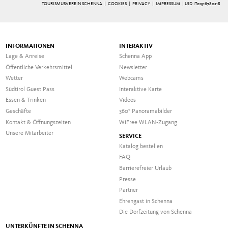
TOURISMUSVEREIN SCHENNA |
COOKIES
|
PRIVACY
|
IMPRESSUM
| UID IT01516780218
INFORMATIONEN
INTERAKTIV
Lage & Anreise
Schenna App
Öffentliche Verkehrsmittel
Newsletter
Wetter
Webcams
Südtirol Guest Pass
Interaktive Karte
Essen & Trinken
Videos
Geschäfte
360° Panoramabilder
Kontakt & Öffnungszeiten
WiFree WLAN-Zugang
Unsere Mitarbeiter
SERVICE
Katalog bestellen
FAQ
Barrierefreier Urlaub
Presse
Partner
Ehrengast in Schenna
Die Dorfzeitung von Schenna
UNTERKÜNFTE IN SCHENNA