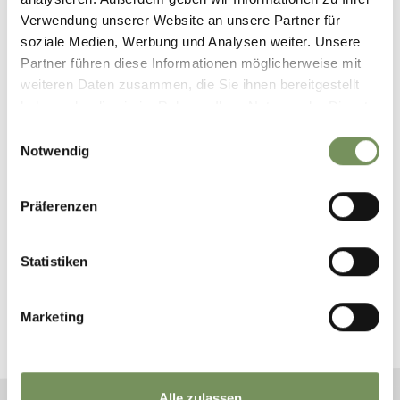
Verwendung unserer Website an unsere Partner für
soziale Medien, Werbung und Analysen weiter. Unsere
Partner führen diese Informationen möglicherweise mit
weiteren Daten zusammen, die Sie ihnen bereitgestellt
haben oder die sie im Rahmen Ihrer Nutzung der Dienste
SÜDTIROL GUEST PASS
gesammelt haben.
SCHENNA
Einwilligungsauswahl
Notwendig
Präferenzen
Statistiken
BUCHE DEINEN URLAUB IN
SCHENNA
Marketing
Plane jetzt unverbindlich deinen Traumurlaub
Alle zulassen