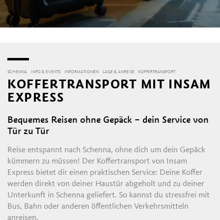
SCHENNA
INFO & EVENTS
INFORMATIONEN
LAGE & ANREISE
KOFFERTRANSPORT
KOFFERTRANSPORT MIT INSAM
EXPRESS
Bequemes Reisen ohne Gepäck – dein Service von
Tür zu Tür
Reise entspannt nach Schenna, ohne dich um dein Gepäck
kümmern zu müssen! Der Koffertransport von Insam
Express bietet dir einen praktischen Service: Deine Koffer
werden direkt von deiner Haustür abgeholt und zu deiner
Unterkunft in Schenna geliefert. So kannst du stressfrei mit
Bus, Bahn oder anderen öffentlichen Verkehrsmitteln
anreisen.