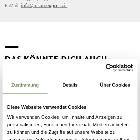
E-Mail:
info@insamexpress.it
DAS KÖNNTE DICH AUCH
INTERESSIEREN
Zustimmung
Details
Über Cookies
Diese Webseite verwendet Cookies
Wir verwenden Cookies, um Inhalte und Anzeigen zu
personalisieren, Funktionen für soziale Medien anbieten
MERANER LAND EXPRESS
ANREISE MIT DER BAHN
zu können und die Zugriffe auf unsere Website zu
analysieren. Außerdem geben wir Informationen zu Ihrer