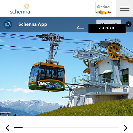
Schenna App
ANZEIGEN
ZURÜCK