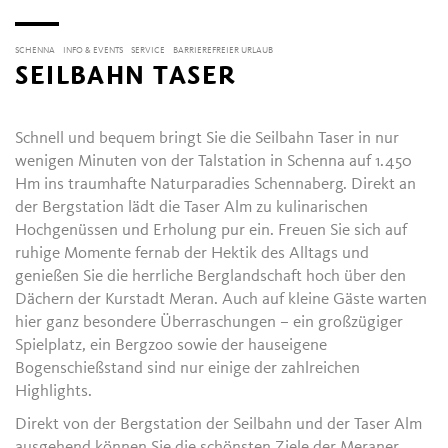
SCHENNA
INFO & EVENTS
SERVICE
BARRIEREFREIER URLAUB
SEILBAHN TASER
Schnell und bequem bringt Sie die Seilbahn Taser in nur
wenigen Minuten von der Talstation in Schenna auf 1.450
Hm ins traumhafte Naturparadies Schennaberg. Direkt an
der Bergstation lädt die Taser Alm zu kulinarischen
Hochgenüssen und Erholung pur ein. Freuen Sie sich auf
ruhige Momente fernab der Hektik des Alltags und
genießen Sie die herrliche Berglandschaft hoch über den
Dächern der Kurstadt Meran. Auch auf kleine Gäste warten
hier ganz besondere Überraschungen – ein großzügiger
Spielplatz, ein Bergzoo sowie der hauseigene
Bogenschießstand sind nur einige der zahlreichen
Highlights.
Direkt von der Bergstation der Seilbahn und der Taser Alm
ausgehend können Sie die schönsten Ziele der Meraner