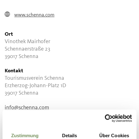
www.schenna.com
Ort
Vinothek Mairhofer
Schennaerstraße 23
39017 Schenna
Kontakt
Tourismusverein Schenna
Erzherzog-Johann-Platz 1D
39017 Schenna
info@schenna.com
www.schenna.com
T
+39 0473 945669
Zustimmung
Details
Über Cookies
info@schenna.com