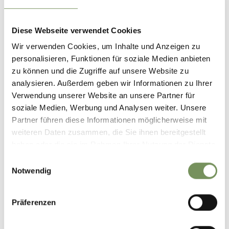
www.schenna.com
T
+39 0473 945669
Diese Webseite verwendet Cookies
Preise
Wir verwenden Cookies, um Inhalte und Anzeigen zu
Erwachsene
personalisieren, Funktionen für soziale Medien anbieten
35 €
Erwachense
zu können und die Zugriffe auf unsere Website zu
analysieren. Außerdem geben wir Informationen zu Ihrer
Treffpunkt
Verwendung unserer Website an unsere Partner für
Vinothek Mairhofer
soziale Medien, Werbung und Analysen weiter. Unsere
Partner führen diese Informationen möglicherweise mit
Anmeldung erforderlich
weiteren Daten zusammen, die Sie ihnen bereitgestellt
Ja
haben oder die sie im Rahmen Ihrer Nutzung der Dienste
Tourismusbüro Schenna
gesammelt haben.
Einwilligungsauswahl
Notwendig
Veranstalter
Tourismusverein Schenna
Präferenzen