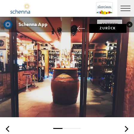
Schenna App
ANZEIGEN
ZURÜCK