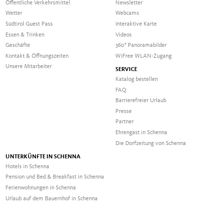
Öffentliche Verkehrsmittel
Newsletter
Wetter
Webcams
Südtirol Guest Pass
Interaktive Karte
Essen & Trinken
Videos
Geschäfte
360° Panoramabilder
Kontakt & Öffnungszeiten
WiFree WLAN-Zugang
Unsere Mitarbeiter
SERVICE
Katalog bestellen
FAQ
Barrierefreier Urlaub
Presse
Partner
Ehrengast in Schenna
Die Dorfzeitung von Schenna
UNTERKÜNFTE IN SCHENNA
Hotels in Schenna
Pension und Bed & Breakfast in Schenna
Ferienwohnungen in Schenna
Urlaub auf dem Bauernhof in Schenna