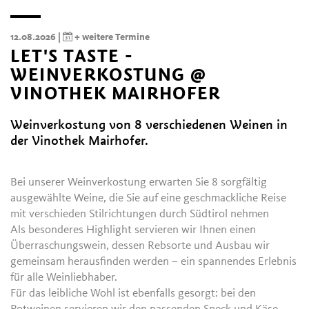
12.08.2026 |
+ weitere Termine
LET'S TASTE -
WEINVERKOSTUNG @
VINOTHEK MAIRHOFER
Weinverkostung von 8 verschiedenen Weinen in
der Vinothek Mairhofer.
Bei unserer Weinverkostung erwarten Sie 8 sorgfältig
ausgewählte Weine, die Sie auf eine geschmackliche Reise
mit verschieden Stilrichtungen durch Südtirol nehmen
Als besonderes Highlight servieren wir Ihnen einen
Überraschungswein, dessen Rebsorte und Ausbau wir
gemeinsam herausfinden werden – ein spannendes Erlebnis
für alle Weinliebhaber.
Für das leibliche Wohl ist ebenfalls gesorgt: bei den