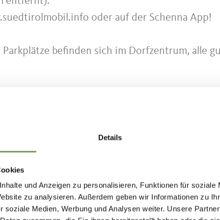
m entfernt).
.suedtirolmobil.info oder auf der Schenna App!
e Parkplätze befinden sich im Dorfzentrum, alle g
he, Wetterschutz, Getränk für unterwegs.
Details
kerstattung
Cookies
nhalte und Anzeigen zu personalisieren, Funktionen für soziale
r der Wanderung kostenlos storniert werden, dan
Website zu analysieren. Außerdem geben wir Informationen zu I
is berechnet. Bei Stornierungen am Tag der
r soziale Medien, Werbung und Analysen weiter. Unsere Partner