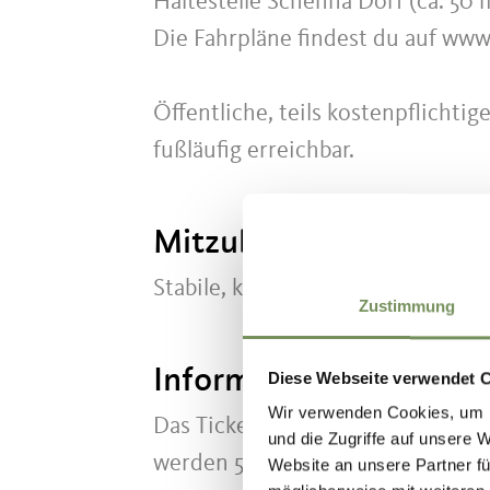
Haltestelle Schenna Dorf (ca. 50 
Die Fahrpläne findest du auf www
Öffentliche, teils kostenpflichtig
fußläufig erreichbar.
Mitzubringen
Stabile, knöchelhohe Wanderschu
Zustimmung
Informationen zur Rüc
Diese Webseite verwendet 
Wir verwenden Cookies, um I
Das Ticket kann bis zu 2 Tage vo
und die Zugriffe auf unsere 
werden 50 Prozent vom Ticketpre
Website an unsere Partner fü