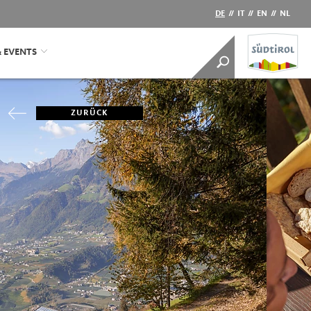
DE
//
IT
//
EN
//
NL
& EVENTS
ZURÜCK