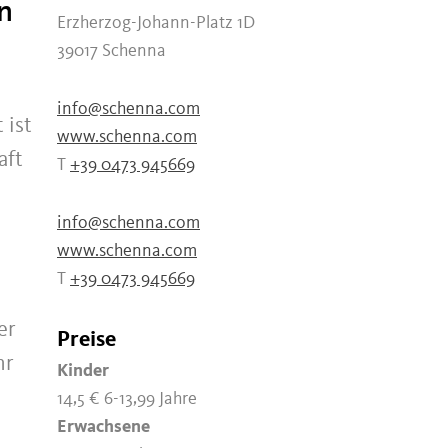
n
Erzherzog-Johann-Platz 1D
39017 Schenna
info@schenna.com
 ist
www.schenna.com
aft
T
+39 0473 945669
info@schenna.com
www.schenna.com
T
+39 0473 945669
er
Preise
hr
Kinder
e
14,5 €
6-13,99 Jahre
Erwachsene