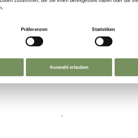
 Daten zusammen, die Sie ihnen bereitgestellt haben oder die s
einen wird kein Geld zurückerstattet.
n.
Präferenzen
Statistiken
g, Busticket und Törggelemenü.
Auswahl erlauben