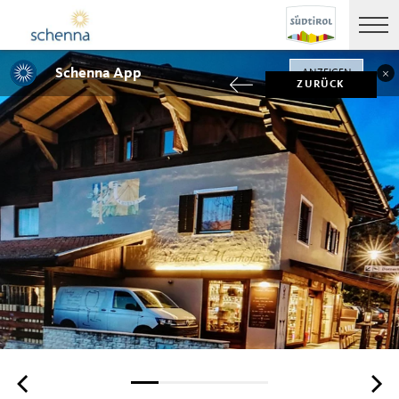
Schenna App
ANZEIGEN
ZURÜCK