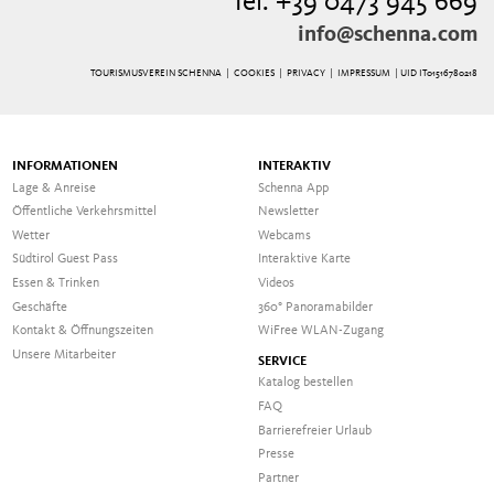
Tel. +39 0473 945 669
info@schenna.com
TOURISMUSVEREIN SCHENNA |
COOKIES
|
PRIVACY
|
IMPRESSUM
| UID IT01516780218
INFORMATIONEN
INTERAKTIV
Lage & Anreise
Schenna App
Öffentliche Verkehrsmittel
Newsletter
Wetter
Webcams
Südtirol Guest Pass
Interaktive Karte
Essen & Trinken
Videos
Geschäfte
360° Panoramabilder
Kontakt & Öffnungszeiten
WiFree WLAN-Zugang
Unsere Mitarbeiter
SERVICE
Katalog bestellen
FAQ
Barrierefreier Urlaub
Presse
Partner