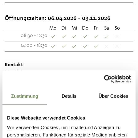
Öffnungszeiten:
06.04.2026 - 03.11.2026
Mo
Di
Mi
Do
Fr
Sa
So
08:30 - 12:30
14:00 - 18:30
Kontakt
Staschitz
Schennaerstrasse 2/A
39017
Schenna
Zustimmung
Details
Über Cookies
info@goldschmied-staschitz.it
www.goldschmied-staschitz.it
T
+39 0473 945770
Diese Webseite verwendet Cookies
Wir verwenden Cookies, um Inhalte und Anzeigen zu
personalisieren, Funktionen für soziale Medien anbieten