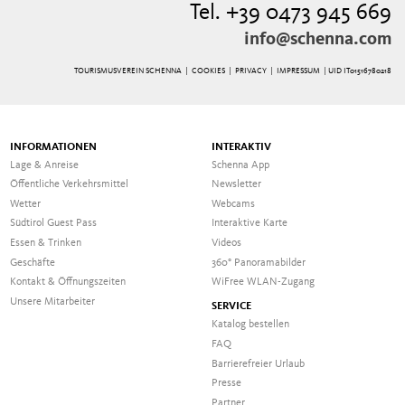
Tel. +39 0473 945 669
info@schenna.com
TOURISMUSVEREIN SCHENNA |
COOKIES
|
PRIVACY
|
IMPRESSUM
| UID IT01516780218
INFORMATIONEN
INTERAKTIV
Lage & Anreise
Schenna App
Öffentliche Verkehrsmittel
Newsletter
Wetter
Webcams
Südtirol Guest Pass
Interaktive Karte
Essen & Trinken
Videos
Geschäfte
360° Panoramabilder
Kontakt & Öffnungszeiten
WiFree WLAN-Zugang
Unsere Mitarbeiter
SERVICE
Katalog bestellen
FAQ
Barrierefreier Urlaub
Presse
Partner