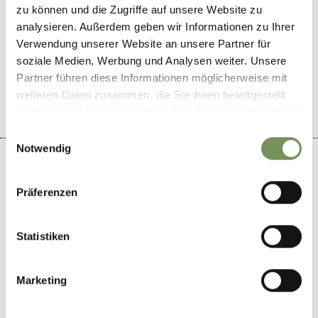
zu können und die Zugriffe auf unsere Website zu
analysieren. Außerdem geben wir Informationen zu Ihrer
WAR DER INHALT FÜR DICH HILFREICH?
Verwendung unserer Website an unsere Partner für
soziale Medien, Werbung und Analysen weiter. Unsere
JA
NEIN
Partner führen diese Informationen möglicherweise mit
weiteren Daten zusammen, die Sie ihnen bereitgestellt
haben oder die sie im Rahmen Ihrer Nutzung der Dienste
gesammelt haben.
Einwilligungsauswahl
Notwendig
Präferenzen
+
−
Statistiken
Marketing