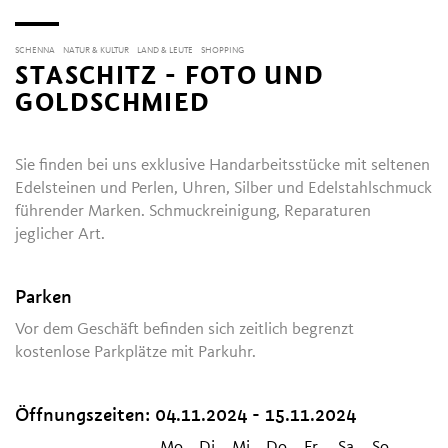
SCHENNA
NATUR & KULTUR
LAND & LEUTE
SHOPPING
STASCHITZ - FOTO UND
GOLDSCHMIED
Sie finden bei uns exklusive Handarbeitsstücke mit seltenen
Edelsteinen und Perlen, Uhren, Silber und Edelstahlschmuck
führender Marken. Schmuckreinigung, Reparaturen
jeglicher Art.
Parken
Vor dem Geschäft befinden sich zeitlich begrenzt
kostenlose Parkplätze mit Parkuhr.
Öffnungszeiten:
04.11.2024 - 15.11.2024
Mo
Di
Mi
Do
Fr
Sa
So