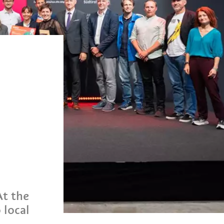
At the
 local