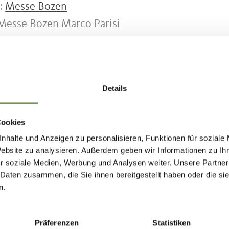
r:
Messe Bozen
 Messe Bozen Marco Parisi
10/16/2025
Details
IND THIS CONTENT HELPFUL?
Cookies
nhalte und Anzeigen zu personalisieren, Funktionen für soziale
Website zu analysieren. Außerdem geben wir Informationen zu I
ds participate ...
r soziale Medien, Werbung und Analysen weiter. Unsere Partner
 Daten zusammen, die Sie ihnen bereitgestellt haben oder die s
y or only part of it, let your friends know what inspires you!
n.
Präferenzen
Statistiken