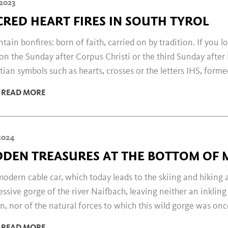
2023
CRED HEART FIRES IN SOUTH TYROL
ain bonfires: born of faith, carried on by tradition. If you 
on the Sunday after Corpus Christi or the third Sunday after
tian symbols such as hearts, crosses or the letters IHS, forme
READ MORE
2024
DDEN TREASURES AT THE BOTTOM OF 
odern cable car, which today leads to the skiing and hiking
ssive gorge of the river Naifbach, leaving neither an inkling
n, nor of the natural forces to which this wild gorge was on