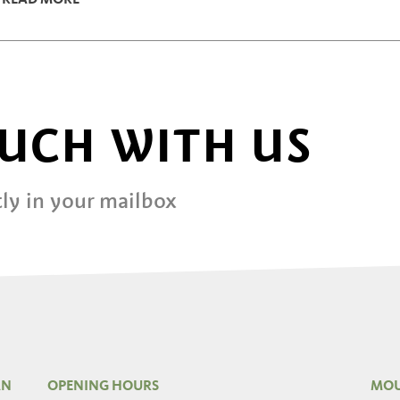
READ MORE
OUCH WITH US
ly in your mailbox
AN
OPENING HOURS
MOU