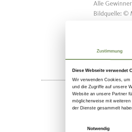
Alle Gewinne
Bildquelle: ©
TSCHÖGGLBERG | 
Zustimmung
DID YOU F
Diese Webseite verwendet 
Wir verwenden Cookies, um I
und die Zugriffe auf unsere 
Let your frien
Website an unsere Partner fü
möglicherweise mit weiteren
Share the whole stor
der Dienste gesammelt habe
Einwilligungsauswahl
Notwendig