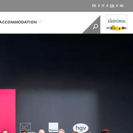
DE
//
IT
//
EN
//
NL
/ACCOMMODATION