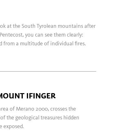
look at the South Tyrolean mountains after
 Pentecost, you can see them clearly:
d from a multitude of individual fires.
MOUNT IFINGER
 area of Merano 2000, crosses the
 of the geological treasures hidden
ce exposed.