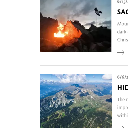
6/15/
SA
Mount
dark 
Chris
6/6/
HI
The m
impre
withi