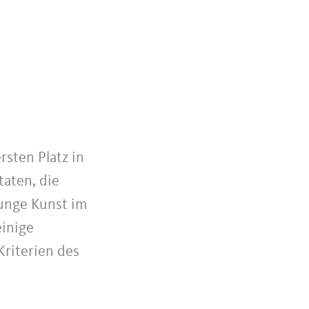
N
rsten Platz in
taten, die
junge Kunst im
einige
Kriterien des