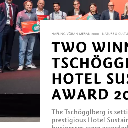
HAFLING-VÖRAN-MERAN 2000
NATURE & CULTU
TWO WIN
TSCHÖGGL
HOTEL SU
AWARD 2
The Tschögglberg is sett
prestigious Hotel Sustai
businesses were awarded