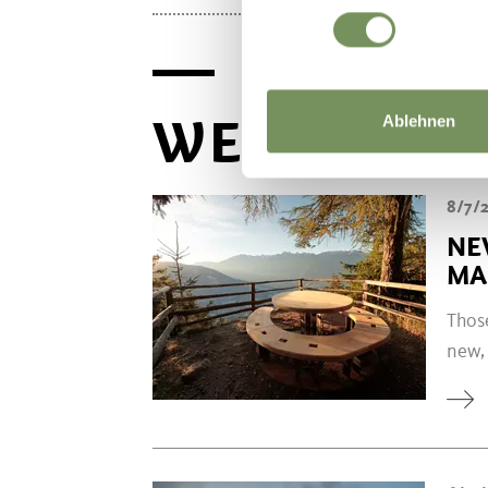
WEITERE S
Ablehnen
8/7/
NE
MA
Those
new, 