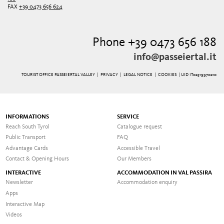
FAX
+39 0473 656 624
Phone +39 0473 656 188
info@passeiertal.it
TOURIST OFFICE PASSEIERTAL VALLEY |
PRIVACY
|
LEGAL NOTICE
|
COOKIES
| UID IT02519970210
INFORMATIONS
SERVICE
Reach South Tyrol
Catalogue request
Public Transport
FAQ
Advantage Cards
Accessible Travel
Contact & Opening Hours
Our Members
INTERACTIVE
ACCOMMODATION IN VAL PASSIRA
Newsletter
Accommodation enquiry
Apps
Interactive Map
Videos