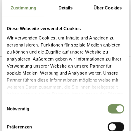
Zustimmung
Details
Über Cookies
DID YOU FIND THIS CONTENT HELPFUL?
YES
NO
Diese Webseite verwendet Cookies
Wir verwenden Cookies, um Inhalte und Anzeigen zu
personalisieren, Funktionen für soziale Medien anbieten
zu können und die Zugriffe auf unsere Website zu
analysieren. Außerdem geben wir Informationen zu Ihrer
Verwendung unserer Website an unsere Partner für
soziale Medien, Werbung und Analysen weiter. Unsere
Partner führen diese Informationen möglicherweise mit
+
weiteren Daten zusammen, die Sie ihnen bereitgestellt
haben oder die sie im Rahmen Ihrer Nutzung der Dienste
−
gesammelt haben.
Einwilligungsauswahl
Notwendig
Präferenzen