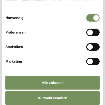
weiteren Daten zusammen, die Sie ihnen bereitgestellt
haben oder die sie im Rahmen Ihrer Nutzung der Dienste
PURE NATURE
FINDING FOSSILS
gesammelt haben.
Einwilligungsauswahl
Notwendig
Präferenzen
Statistiken
VALUABLE WATER IN THE
PASSEIERTAL VALLEY
Marketing
Alle zulassen
KEEP IN TOUCH WITH US
Auswahl erlauben
News and information directly in your mailbox