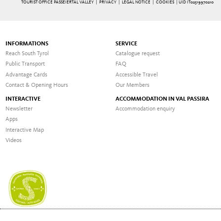
TOURIST OFFICE PASSEIERTAL VALLEY |
PRIVACY
|
LEGAL NOTICE
|
COOKIES
| UID IT02519970210
INFORMATIONS
SERVICE
Reach South Tyrol
Catalogue request
Public Transport
FAQ
Advantage Cards
Accessible Travel
Contact & Opening Hours
Our Members
INTERACTIVE
ACCOMMODATION IN VAL PASSIRA
Newsletter
Accommodation enquiry
Apps
Interactive Map
Videos