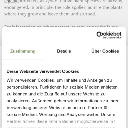
legally
protected, as 27% of native plant species are already
endangered. In principle, the rule applies: admire the plants
where they grow and leave them undisturbed.
For information on other protective regulations for fauna
and flora in South Tyrol, you can find it
here
.
Zustimmung
Details
Über Cookies
Diese Webseite verwendet Cookies
THIS MIGHT ALSO INTEREST
Wir verwenden Cookies, um Inhalte und Anzeigen zu
YOU
personalisieren, Funktionen für soziale Medien anbieten
zu können und die Zugriffe auf unsere Website zu
analysieren. Außerdem geben wir Informationen zu Ihrer
Verwendung unserer Website an unsere Partner für
soziale Medien, Werbung und Analysen weiter. Unsere
Partner führen diese Informationen möglicherweise mit