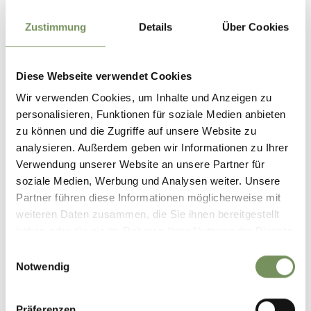
Zustimmung
Details
Über Cookies
www.partschins.com
Diese Webseite verwendet Cookies
Luogo
Wir verwenden Cookies, um Inhalte und Anzeigen zu
39020 Laghi di Sopranes
personalisieren, Funktionen für soziale Medien anbieten
zu können und die Zugriffe auf unsere Website zu
Contatto
analysieren. Außerdem geben wir Informationen zu Ihrer
Associazione turistica di Parcines, Rablà e Tel
Verwendung unserer Website an unsere Partner für
Via Spauregg 10
soziale Medien, Werbung und Analysen weiter. Unsere
39020 Parcines
Partner führen diese Informationen möglicherweise mit
weiteren Daten zusammen, die Sie ihnen bereitgestellt
T
+39 0473 967157
haben oder die sie im Rahmen Ihrer Nutzung der Dienste
gesammelt haben.
Einwilligungsauswahl
info@partschins.com
Notwendig
www.partschins.com
T
+39 0473 967157
Präferenzen