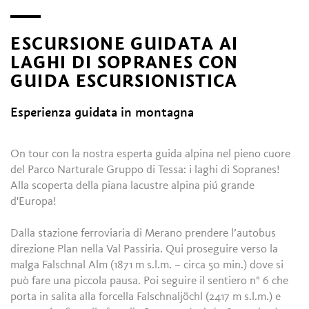
ESCURSIONE GUIDATA AI
LAGHI DI SOPRANES CON
GUIDA ESCURSIONISTICA
Esperienza guidata in montagna
On tour con la nostra esperta guida alpina nel pieno cuore
del Parco Narturale Gruppo di Tessa: i laghi di Sopranes!
Alla scoperta della piana lacustre alpina piú grande
d'Europa!
Dalla stazione ferroviaria di Merano prendere l’autobus
direzione Plan nella Val Passiria. Qui proseguire verso la
malga Falschnal Alm (1871 m s.l.m. – circa 50 min.) dove si
può fare una piccola pausa. Poi seguire il sentiero n° 6 che
porta in salita alla forcella Falschnaljöchl (2417 m s.l.m.) e