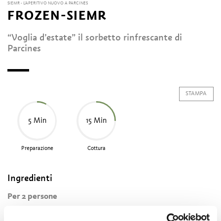
SIEMR - L’APERITIVO NUOVO A PARCINES
FROZEN-SIEMR
“Voglia d’estate” il sorbetto rinfrescante di
Parcines
STAMPA
5 Min
15 Min
Preparazione
Cottura
Ingredienti
Per 2 persone
400 ml di Siemr