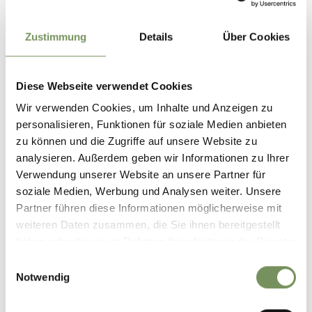
Foglie di menta
Zustimmung
Details
Über Cookies
Diese Webseite verwendet Cookies
Preparazione
Wir verwenden Cookies, um Inhalte und Anzeigen zu
personalisieren, Funktionen für soziale Medien anbieten
Versare il Siemr nella gelatiera e far lavorare la macchina per
zu können und die Zugriffe auf unsere Website zu
circa 15 minuti finché raggiunga la consistenza di sorbetto.
analysieren. Außerdem geben wir Informationen zu Ihrer
Poi formare delle palline con la paletta del gelato e servire
in un bicchiere d'aperitivo con della menta fresca.
Verwendung unserer Website an unsere Partner für
soziale Medien, Werbung und Analysen weiter. Unsere
Partner führen diese Informationen möglicherweise mit
Una ricetta di:
Associazione turistica Parcines
weiteren Daten zusammen, die Sie ihnen bereitgestellt
haben oder die sie im Rahmen Ihrer Nutzung der Dienste
gesammelt haben.
Einwilligungsauswahl
Notwendig
IL CONTENUTO VI È STATO UTILE?
SÌ
NO