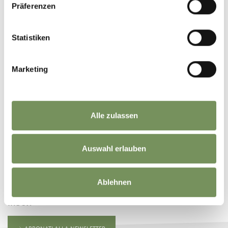
Präferenzen
Statistiken
Fai partecipare i tuoi amici ...
Condividi le storie sul tuo profilo e fai sapere ai tuoi amici quello che ti ha
entusiasmato!
Marketing
Share
Alle zulassen
Auswahl erlauben
RESTA IN CONTATTO CON NOI
Ablehnen
Notizie e informazioni direttamente nella tua
inbox