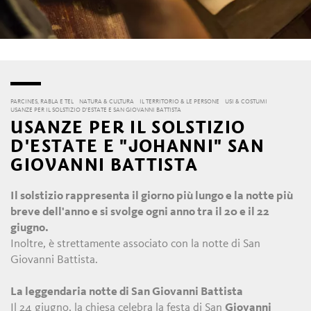
PARCINES, RABLA E TEL
NATURA & CULTURA
IL TERRITORIO & LE PERSONE
USI & COSTUMI
USANZE PER IL SOLSTIZIO D'ESTATE E SAN GIOVANNI BATTISTA
USANZE PER IL SOLSTIZIO
D'ESTATE E "JOHANNI" SAN
GIOVANNI BATTISTA
Il solstizio rappresenta il giorno più lungo e la notte più
breve dell'anno e si svolge ogni anno tra il 20 e il 22
giugno.
Inoltre, è strettamente associato con la notte di San
Giovanni Battista.
La leggendaria notte di San Giovanni Battista
Il 24 giugno, la chiesa celebra la festa di San
Giovanni