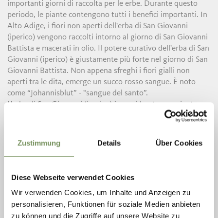
importanti giorni di raccolta per le erbe. Durante questo
periodo, le piante contengono tutti i benefici importanti. In
Alto Adige, i fiori non aperti dell'erba di San Giovanni
(iperico) vengono raccolti intorno al giorno di San Giovanni
Battista e macerati in olio. Il potere curativo dell'erba di San
Giovanni (iperico) è giustamente più forte nel giorno di San
Giovanni Battista. Non appena sfreghi i fiori gialli non
aperti tra le dita, emerge un succo rosso sangue. È noto
come “Johannisblut” - "sangue del santo”.
L'erba di San Giovanni (iperico) è considerata una pianta per
l'anima ed un simbolo di gioia di vivere. La medicina
popolare raccomanda l'olio d’iperico ad es. come linimento
"per lombaggine, mal di schiena lombare e dolori al
Zustimmung
Details
Über Cookies
ginocchio", ma anche internamente per problemi di
stomaco. Appartiene quindi ad ogni armadietto dei
medicinali e dovrebbe essere fatto in casa, perché i poteri
Diese Webseite verwendet Cookies
curativi dovrebbero far effetto ancora di più...
Wir verwenden Cookies, um Inhalte und Anzeigen zu
personalisieren, Funktionen für soziale Medien anbieten
“Johannisnussn”, - noci di San Giovanni Battista
zu können und die Zugriffe auf unsere Website zu
Non solo le erbe vengono raccolte nel tempo intorno a San