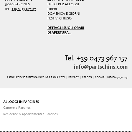
39020 PARCINES
UFFICI PER ALLOGGI
TEL.
+39 0473 967 157
LIBERI.
DOMENICA E GIORNI
FESTIVI CHIUSO.
DETTAGLI SUGLI ORARI
DI APERTURA...
Tel. +39 0473 967 157
info@partschins.com
ASSOCIAZIONE TURISTICA PARCINES, RABLÀ E TEL |
PRIVACY
|
CREDITS
|
COOKIE
| UID IT01541700215
ALLOGGI IN PARCINES
Camere a Parcines
Residence & appartamenti a Parcines