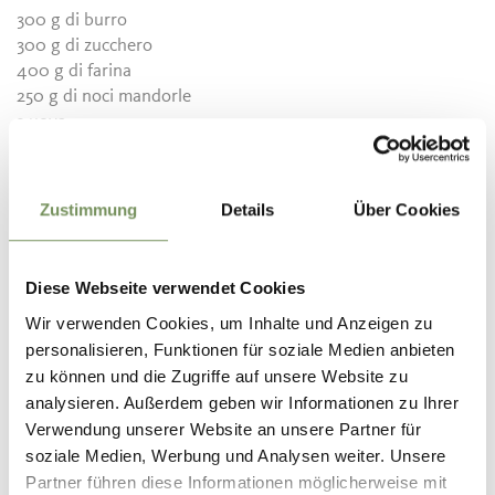
300 g di burro
300 g di zucchero
400 g di farina
250 g di noci mandorle
3 uova
16 g di lievito in polvere
Scorza di limone
Sale
Zustimmung
Details
Über Cookies
Cannella e polvere di garofano
300 g di marmellata di mirtilli rossi
Diese Webseite verwendet Cookies
Wir verwenden Cookies, um Inhalte und Anzeigen zu
personalisieren, Funktionen für soziale Medien anbieten
Preparazione
zu können und die Zugriffe auf unsere Website zu
analysieren. Außerdem geben wir Informationen zu Ihrer
Impastare il burro con lo zucchero, aggiungere le uova e il
resto dei ingredienti. Lasciare riposare la pasta per 30 min.
Verwendung unserer Website an unsere Partner für
Mettere 3/4 di pasta nella forma di torta burrata e spalmare
soziale Medien, Werbung und Analysen weiter. Unsere
la marmellata di mirtilli rossi. Con il resto della pasta
Partner führen diese Informationen möglicherweise mit