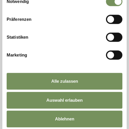
Notwendig
Präferenzen
Statistiken
aperto
Marketing
ESCURSIONI
SULL’ALTA VIA DI MERANO FINO AL SENTIERO
ALPINO DELLA CASCATA
Alle zulassen
Escursione panoramica dalla stazione a monte della Texelbahn lungo
l’Alta Via di Merano 24 e discesa sul sentiero alpino della Cascata fino
alla stazione a valle.
Auswahl erlauben
LEGGI DI PIÙ
Ablehnen