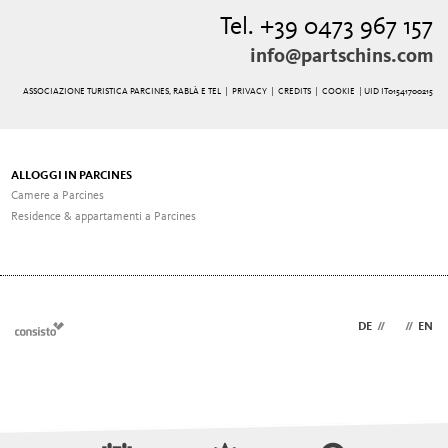
Tel. +39 0473 967 157
info@partschins.com
ASSOCIAZIONE TURISTICA PARCINES, RABLÀ E TEL |
PRIVACY
|
CREDITS
|
COOKIE
| UID IT01541700215
ALLOGGI IN PARCINES
Camere a Parcines
Residence & appartamenti a Parcines
DE
//
IT
//
EN