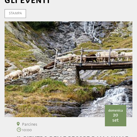
GLI EVENTI
STAMPA
domenica
20
set
Parcines
10:00