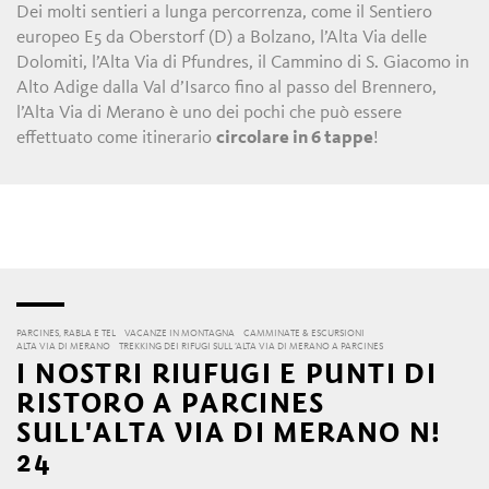
Dei molti sentieri a lunga percorrenza, come il Sentiero
europeo E5 da Oberstorf (D) a Bolzano, l’Alta Via delle
Dolomiti, l’Alta Via di Pfundres, il Cammino di S. Giacomo in
Alto Adige dalla Val d’Isarco fino al passo del Brennero,
l’Alta Via di Merano è uno dei pochi che può essere
effettuato come itinerario
circolare in 6 tappe
!
PARCINES, RABLA E TEL
VACANZE IN MONTAGNA
CAMMINATE & ESCURSIONI
ALTA VIA DI MERANO
TREKKING DEI RIFUGI SULL ’ALTA VIA DI MERANO A PARCINES
I NOSTRI RIUFUGI E PUNTI DI
RISTORO A PARCINES
SULL'ALTA VIA DI MERANO N!
24