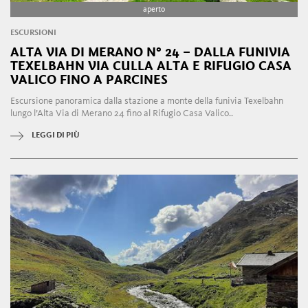
aperto
ESCURSIONI
ALTA VIA DI MERANO N° 24 – DALLA FUNIVIA
TEXELBAHN VIA CULLA ALTA E RIFUGIO CASA
VALICO FINO A PARCINES
Escursione panoramica dalla stazione a monte della funivia Texelbahn
lungo l’Alta Via di Merano 24 fino al Rifugio Casa Valico..
LEGGI DI PIÙ