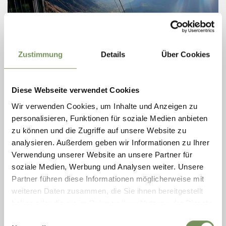
Zustimmung
Details
Über Cookies
aperto
Diese Webseite verwendet Cookies
ESCURSIONI
Wir verwenden Cookies, um Inhalte und Anzeigen zu
SULL’ALTA VIA DI MERANO OVEST AI MASI
personalisieren, Funktionen für soziale Medien anbieten
STORICI DEL MONTE SOLE DI PARCINES
zu können und die Zugriffe auf unsere Website zu
Escursione panoramica dalla stazione a monte della funivia Texelbahn
analysieren. Außerdem geben wir Informationen zu Ihrer
lungo l’Alta Via di Merano verso i masi storici del Monte Sole.
Verwendung unserer Website an unsere Partner für
LEGGI DI PIÙ
soziale Medien, Werbung und Analysen weiter. Unsere
Partner führen diese Informationen möglicherweise mit
weiteren Daten zusammen, die Sie ihnen bereitgestellt
haben oder die sie im Rahmen Ihrer Nutzung der Dienste
gesammelt haben.
Einwilligungsauswahl