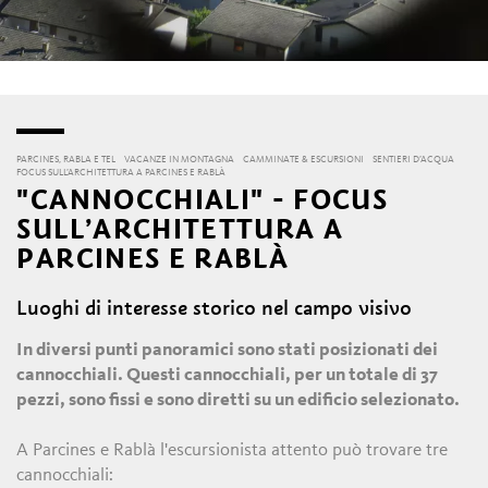
PARCINES, RABLA E TEL
VACANZE IN MONTAGNA
CAMMINATE & ESCURSIONI
SENTIERI D’ACQUA
FOCUS SULL’ARCHITETTURA A PARCINES E RABLÀ
"CANNOCCHIALI" - FOCUS
SULL’ARCHITETTURA A
PARCINES E RABLÀ
Luoghi di interesse storico nel campo visivo
In diversi punti panoramici sono stati posizionati dei
cannocchiali. Questi cannocchiali, per un totale di 37
pezzi, sono fissi e sono diretti su un edificio selezionato.
A Parcines e Rablà l'escursionista attento può trovare tre
cannocchiali: