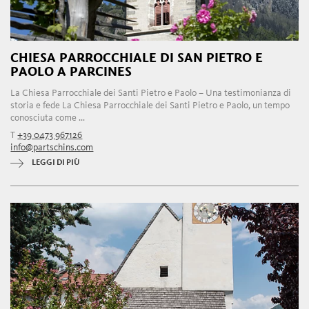
CHIESA PARROCCHIALE DI SAN PIETRO E
PAOLO A PARCINES
La Chiesa Parrocchiale dei Santi Pietro e Paolo – Una testimonianza di
storia e fede La Chiesa Parrocchiale dei Santi Pietro e Paolo, un tempo
conosciuta come ...
T
+39 0473 967126
info@partschins.com
LEGGI DI PIÙ