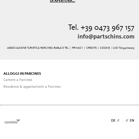
DI APERTURA...
Tel. +39 0473 967 157
info@partschins.com
ASSOCIAZIONE TURISTICA PARCINES, RABLÀ E TEL |
PRIVACY
|
CREDITS
|
COOKIE
| UID IT01541700215
ALLOGGI IN PARCINES
Camere a Parcines
Residence & appartamenti a Parcines
DE
//
IT
//
EN