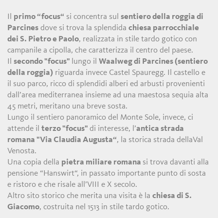
Il
primo “focus“
si concentra sul
sentiero della roggia di
Parcines
dove si trova la splendida
chiesa parrocchiale
dei S. Pietro e Paolo
, realizzata in stile tardo gotico con
campanile a cipolla, che caratterizza il centro del paese.
Il
secondo "focus"
lungo il
Waalweg di Parcines (sentiero
della roggia)
riguarda invece Castel Spauregg. Il castello e
il suo parco, ricco di splendidi alberi ed arbusti provenienti
dall’area mediterranea insieme ad una maestosa sequia alta
45 metri, meritano una breve sosta.
Lungo il sentiero panoramico del Monte Sole, invece, ci
attende il
terzo "focus"
di interesse, l’
antica strada
romana "Via Claudia Augusta“
, la storica strada dellaVal
Venosta.
Una copia della
pietra miliare romana
si trova davanti alla
pensione “Hanswirt“, in passato importante punto di sosta
e ristoro e che risale all’VIII e X secolo.
Altro sito storico che merita una visita è la
chiesa di S.
Giacomo
, costruita nel 1513 in stile tardo gotico.