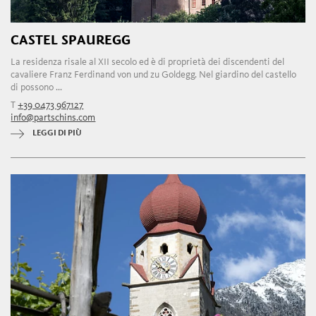
CASTEL SPAUREGG
La residenza risale al XII secolo ed è di proprietà dei discendenti del
cavaliere Franz Ferdinand von und zu Goldegg. Nel giardino del castello
di possono ...
T
+39 0473 967127
info@partschins.com
LEGGI DI PIÙ