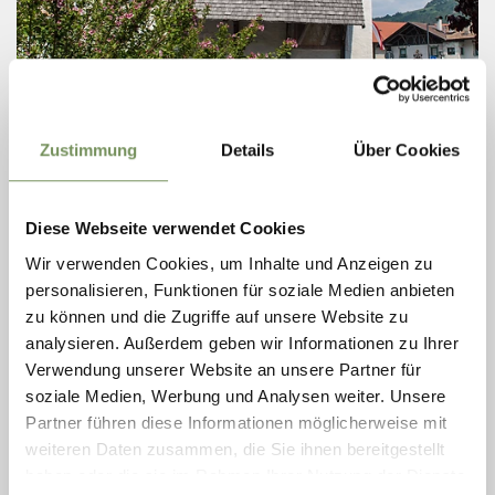
CHIESETTA DI SAN GIACOMO A RABLÀ
Zustimmung
Details
Über Cookies
La chiesetta di San Giacomo a Rablà è consacrata a San Giacomo e a
Santa Margherita di Antiochia. I fratelli Hanns e Gaudenz Guet fecero
erigere l’edificio ...
Diese Webseite verwendet Cookies
T
+39 0473 967098
Wir verwenden Cookies, um Inhalte und Anzeigen zu
info@partschins.com
personalisieren, Funktionen für soziale Medien anbieten
LEGGI DI PIÙ
zu können und die Zugriffe auf unsere Website zu
analysieren. Außerdem geben wir Informationen zu Ihrer
Verwendung unserer Website an unsere Partner für
soziale Medien, Werbung und Analysen weiter. Unsere
Partner führen diese Informationen möglicherweise mit
weiteren Daten zusammen, die Sie ihnen bereitgestellt
haben oder die sie im Rahmen Ihrer Nutzung der Dienste