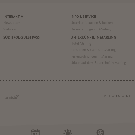
INTERAKTIV
INFO & SERVICE
Newsletter
Unterkunft suchen & buchen
Webcam
Veranstaltungen in Marling
SÜDTIROL GUEST PASS
UNTERKÜNFTE IN MARLING
Hotel Marling
Pensionen & Garnis in Marling
Ferienwohnungen in Marling
Urlaub auf dem Bauernhof in Marling
DE
//
IT
//
EN
//
NL