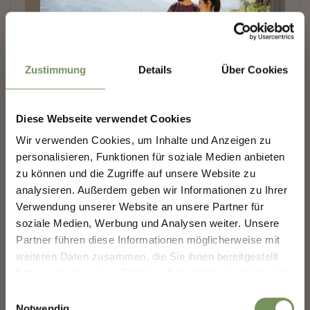
Zustimmung
Details
Über Cookies
MARLING-NEWSLETTER
Diese Webseite verwendet Cookies
Entdecke das Beste von Marling!
🌄
Wir verwenden Cookies, um Inhalte und Anzeigen zu
personalisieren, Funktionen für soziale Medien anbieten
Melde dich jetzt für unseren Newsletter an und sei
zu können und die Zugriffe auf unsere Website zu
der Erste, der über exklusive Angebote, besondere
Veranstaltungen und versteckte Tipps für den
analysieren. Außerdem geben wir Informationen zu Ihrer
nächsten Besuch in Marling informiert wird!
Verwendung unserer Website an unsere Partner für
soziale Medien, Werbung und Analysen weiter. Unsere
👉 Jetzt anmelden und
deinen Urlaub in Marling
noch schöner machen!
Partner führen diese Informationen möglicherweise mit
weiteren Daten zusammen, die Sie ihnen bereitgestellt
haben oder die sie im Rahmen Ihrer Nutzung der Dienste
Deine Daten sind bei uns sicher. Jederzeit abmeldbar.
gesammelt haben.
Einwilligungsauswahl
Notwendig