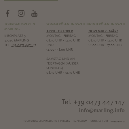
TOURISMUSVEREIN
SOMMERÖFFNUNGSZEITEN
WINTERÖFFNUNGSZEITE
MARLING
APRIL - OKTOBER
NOVEMBER - MÄRZ
KIRCHPLATZ 5
MONTAG - FREITAG
MONTAG - FREITAG
39020 MARLING
08.30 UHR - 12:30 UHR
08.30 UHR - 12.30 UHR
TEL.
+39 0473 447 147
UND
14:00 UHR - 17:00 UHR
14:00 - 18:00 UHR
SAMSTAG UND AN
FEIERTAGEN (AUSSER S
ONNTAG)
08:30 UHR - 12:30 UHR
Tel. +39 0473 447 147
info@marling.info
TOURISMUSVEREIN MARLING |
PRIVACY
|
IMPRESSUM
|
COOKIES
| UID IT00495410219