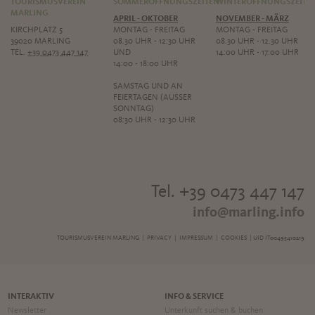
TOURISMUSVEREIN
SOMMERÖFFNUNGSZEITEN
WINTERÖFFNUNGSZEITE
MARLING
APRIL - OKTOBER
NOVEMBER - MÄRZ
KIRCHPLATZ 5
MONTAG - FREITAG
MONTAG - FREITAG
39020 MARLING
08.30 UHR - 12:30 UHR
08.30 UHR - 12.30 UHR
TEL.
+39 0473 447 147
UND
14:00 UHR - 17:00 UHR
14:00 - 18:00 UHR
SAMSTAG UND AN
FEIERTAGEN (AUSSER S
ONNTAG)
08:30 UHR - 12:30 UHR
Tel. +39 0473 447 147
info@marling.info
TOURISMUSVEREIN MARLING |
PRIVACY
|
IMPRESSUM
|
COOKIES
| UID IT00495410219
INTERAKTIV
INFO & SERVICE
Newsletter
Unterkunft suchen & buchen