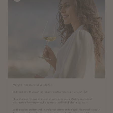
Marling – the sparkling village 🥂✨
Did you know that Marling is known as the “sparkling village”? 🍾🌿
Home to four renowned sparkling wine producers, Marling is a special
destination for everyone who appreciates fine bubbles in a glass. ✨
With passion, craftsmanship and great attention to detail, high-quality South