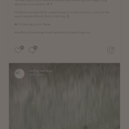
Tyrolean sparkling wines are produced here, reflecting the village’s long-
standing wine tradition. 🍇🥂
Whether as an aperitif, for a special toast or simply to enjoy – discover the
sparkling side of South Tyrol in Marling. 😋
📸 TV Marling_Armin Terzer
#southtyrol #marlengo #marling #südtirol #sparklingwine
0
0
marling_marlengo
vor 17 Tagen