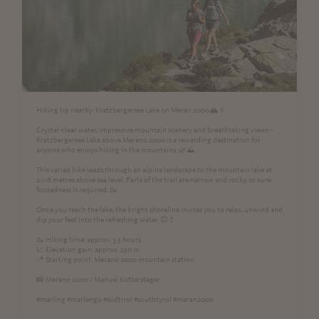
Hiking tip nearby: Kratzbergersee Lake on Meran 2000🏔️🚶
Crystal-clear water, impressive mountain scenery and breathtaking views –
Kratzbergersee Lake above Merano 2000 is a rewarding destination for
anyone who enjoys hiking in the mountains. 🌿⛰️
This varied hike leads through an alpine landscape to the mountain lake at
2,116 metres above sea level. Parts of the trail are narrow and rocky, so sure-
footedness is required. 🥾
Once you reach the lake, the bright shoreline invites you to relax, unwind and
dip your feet into the refreshing water. 😊💧
🥾 Hiking time: approx. 3.5 hours
📈 Elevation gain: approx. 250 m
📍 Starting point: Merano 2000 mountain station
📸 Merano 2000 / Manuel Kottersteger
#marling #marlengo #südtirol #southtyrol #meran2000