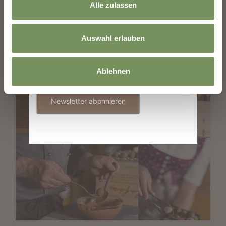
Alle zulassen
0
0
E-Mail
Auswahl erlauben
marling_marlengo
vor 12 Tagen
Informationen zur Verwendung der Daten
Ablehnen
befinden sich in der
Datenschutzerklärung
.
Newsletter abonnieren