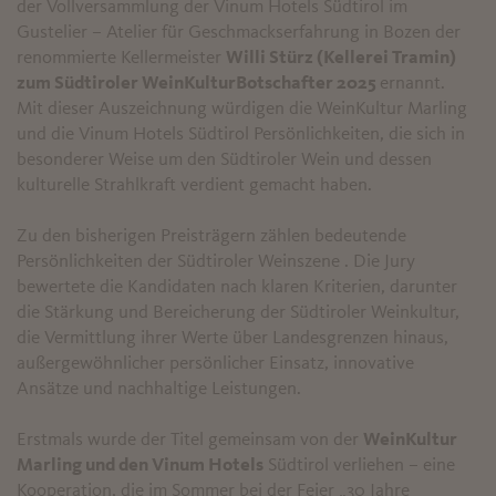
der Vollversammlung der Vinum Hotels Südtirol im
Gustelier – Atelier für Geschmackserfahrung in Bozen der
renommierte Kellermeister
Willi Stürz (Kellerei Tramin)
zum Südtiroler WeinKulturBotschafter 2025
ernannt.
Mit dieser Auszeichnung würdigen die WeinKultur Marling
und die Vinum Hotels Südtirol Persönlichkeiten, die sich in
besonderer Weise um den Südtiroler Wein und dessen
kulturelle Strahlkraft verdient gemacht haben.
Zu den bisherigen Preisträgern zählen bedeutende
Persönlichkeiten der Südtiroler Weinszene . Die Jury
bewertete die Kandidaten nach klaren Kriterien, darunter
die Stärkung und Bereicherung der Südtiroler Weinkultur,
die Vermittlung ihrer Werte über Landesgrenzen hinaus,
außergewöhnlicher persönlicher Einsatz, innovative
Ansätze und nachhaltige Leistungen.
Erstmals wurde der Titel gemeinsam von der
WeinKultur
Marling und den Vinum Hotels
Südtirol verliehen – eine
Kooperation, die im Sommer bei der Feier „30 Jahre