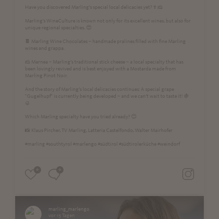
Have you discovered Marling’s special local delicacies yet?🍷🧀
Marling’s WineCulture is known not only for its excellent wines, but also for
unique regional specialties. 😍
🍫 Marling Wine Chocolates – handmade pralines filled with fine Marling
wines and grappa.
🧀 Marnea – Marling’s traditional stick cheese – a local specialty that has
been lovingly revived and is best enjoyed with a Mostarda made from
Marling Pinot Noir.
And the story of Marling’s local delicacies continues: A special grape
"Gugelhupf" is currently being developed – and we can’t wait to taste it! 🍇
🥮
Which Marling specialty have you tried already? 😊
📸 Klaus Pircher, TV Marling, Latteria Castelfondo, Walter Mairhofer
#marling #southtyrol #marlengo #südtirol #südtirolerküche #weindorf
0
0
marling_marlengo
vor 15 Tagen