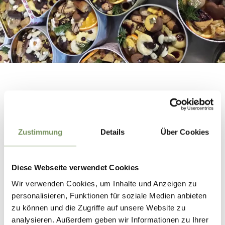
Zustimmung
Details
Über Cookies
WAR DER INHALT FÜR DICH HILFREICH?
JA
NEIN
Diese Webseite verwendet Cookies
Wir verwenden Cookies, um Inhalte und Anzeigen zu
personalisieren, Funktionen für soziale Medien anbieten
zu können und die Zugriffe auf unsere Website zu
Lass deine Freunde daran teilhaben...
Teile Textpassagen oder ganze Stories und lass Deine Freunde wissen was dich
analysieren. Außerdem geben wir Informationen zu Ihrer