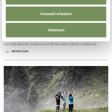
Auswahl erlauben
06.04.2020
FUN-FACT ZU MERAN: 7.000 NUMMERN
FÜR...BÄUME?
Ablehnen
Himalaya-Zeder. Nepal-Zypresse. Japanische Hanfpalme.
Mammutbaum. Ölbaum. Christusdorn. Die Stadt Meran ist nicht nur als
Kurstadt bekannt, sondern auch für die vielen Gärten und Bäume.
MEHR LESEN