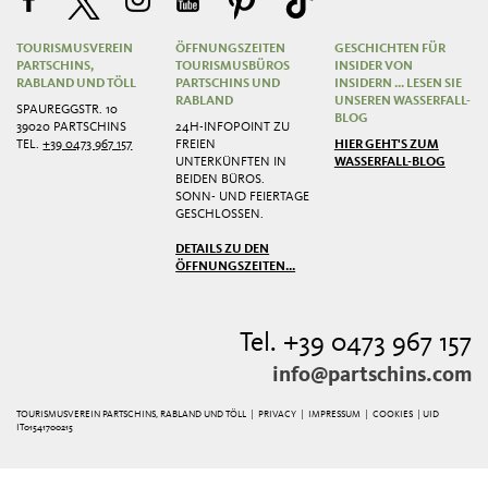
TOURISMUSVEREIN
ÖFFNUNGSZEITEN
GESCHICHTEN FÜR
PARTSCHINS,
TOURISMUSBÜROS
INSIDER VON
RABLAND UND TÖLL
PARTSCHINS UND
INSIDERN ... LESEN SIE
RABLAND
UNSEREN WASSERFALL-
SPAUREGGSTR. 10
BLOG
39020 PARTSCHINS
24H-INFOPOINT ZU
TEL.
+39 0473 967 157
FREIEN
HIER GEHT'S ZUM
UNTERKÜNFTEN IN
WASSERFALL-BLOG
BEIDEN BÜROS.
SONN- UND FEIERTAGE
GESCHLOSSEN.
DETAILS ZU DEN
ÖFFNUNGSZEITEN...
Tel. +39 0473 967 157
info@partschins.com
TOURISMUSVEREIN PARTSCHINS, RABLAND UND TÖLL |
PRIVACY
|
IMPRESSUM
|
COOKIES
| UID
IT01541700215