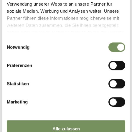
begeistert!
Verwendung unserer Website an unsere Partner für
soziale Medien, Werbung und Analysen weiter. Unsere
Teilen
Partner führen diese Informationen möglicherweise mit
weiteren Daten zusammen, die Sie ihnen bereitgestellt
haben oder die sie im Rahmen Ihrer Nutzung der Dienste
gesammelt haben.
Einwilligungsauswahl
Notwendig
WEITERE SPANNENDE
EINTRÄGE!
Präferenzen
Statistiken
Marketing
Alle zulassen