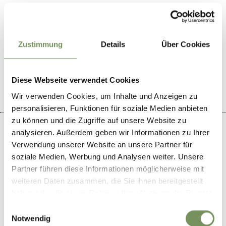
WAR DER INHALT FÜR DICH HILFREICH?
Zustimmung
Details
Über Cookies
JA
NEIN
Diese Webseite verwendet Cookies
Wir verwenden Cookies, um Inhalte und Anzeigen zu
personalisieren, Funktionen für soziale Medien anbieten
zu können und die Zugriffe auf unsere Website zu
analysieren. Außerdem geben wir Informationen zu Ihrer
Verwendung unserer Website an unsere Partner für
soziale Medien, Werbung und Analysen weiter. Unsere
+
Partner führen diese Informationen möglicherweise mit
−
weiteren Daten zusammen, die Sie ihnen bereitgestellt
haben oder die sie im Rahmen Ihrer Nutzung der Dienste
gesammelt haben.
Einwilligungsauswahl
Notwendig