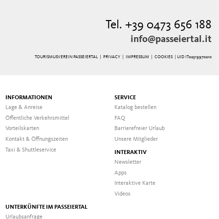
Tel. +39 0473 656 188
info@passeiertal.it
TOURISMUSVEREIN PASSEIERTAL |
PRIVACY
|
IMPRESSUM
|
COOKIES
| UID IT02519970210
INFORMATIONEN
SERVICE
Lage & Anreise
Katalog bestellen
Öffentliche Verkehrsmittel
FAQ
Vorteilskarten
Barrierefreier Urlaub
Kontakt & Öffnungszeiten
Unsere Mitglieder
Taxi & Shuttleservice
INTERAKTIV
Newsletter
Apps
Interaktive Karte
Videos
UNTERKÜNFTE IM PASSEIERTAL
Urlaubsanfrage