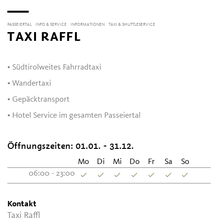
PASSEIERTAL
INFO & SERVICE
INFORMATIONEN
TAXI & SHUTTLESERVICE
TAXI RAFFL
• Südtirolweites Fahrradtaxi
• Wandertaxi
• Gepäcktransport
• Hotel Service im gesamten Passeiertal
Öffnungszeiten:
01.01. - 31.12.
Mo
Di
Mi
Do
Fr
Sa
So
06:00 - 23:00
Kontakt
Taxi Raffl