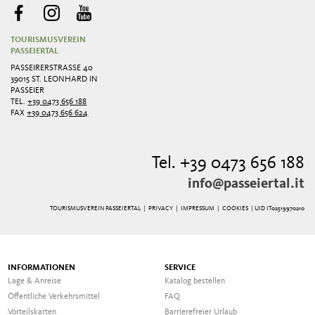
TOURISMUSVEREIN
PASSEIERTAL
PASSEIRERSTRASSE 40
39015 ST. LEONHARD IN
PASSEIER
TEL.
+39 0473 656 188
FAX
+39 0473 656 624
Tel. +39 0473 656 188
info@passeiertal.it
TOURISMUSVEREIN PASSEIERTAL |
PRIVACY
|
IMPRESSUM
|
COOKIES
| UID IT02519970210
INFORMATIONEN
SERVICE
Lage & Anreise
Katalog bestellen
Öffentliche Verkehrsmittel
FAQ
Vorteilskarten
Barrierefreier Urlaub