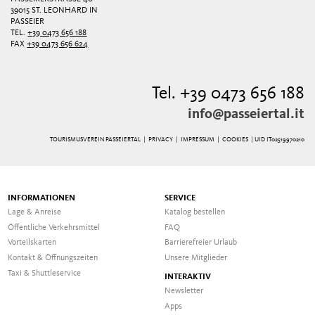
39015 ST. LEONHARD IN
PASSEIER
TEL.
+39 0473 656 188
FAX
+39 0473 656 624
Tel. +39 0473 656 188
info@passeiertal.it
TOURISMUSVEREIN PASSEIERTAL |
PRIVACY
|
IMPRESSUM
|
COOKIES
| UID IT02519970210
INFORMATIONEN
SERVICE
Lage & Anreise
Katalog bestellen
Öffentliche Verkehrsmittel
FAQ
Vorteilskarten
Barrierefreier Urlaub
Kontakt & Öffnungszeiten
Unsere Mitglieder
Taxi & Shuttleservice
INTERAKTIV
Newsletter
Apps