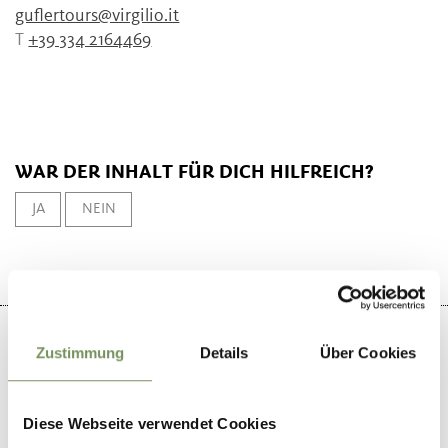
guflertours@virgilio.it
T
+39 334 2164469
WAR DER INHALT FÜR DICH HILFREICH?
JA
NEIN
Zustimmung
Details
Über Cookies
+
Diese Webseite verwendet Cookies
−