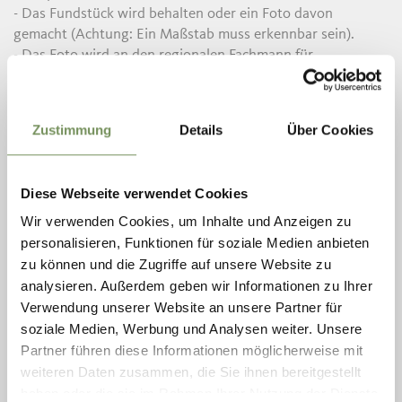
- Das Fundstück wird behalten oder ein Foto davon
gemacht (Achtung: Ein Maßstab muss erkennbar sein).
- Das Foto wird an den regionalen Fachmann für
Paläontologie weitergeleitet.
Falls sich nach Prüfung herausstellt, dass das Fundstück
Zustimmung
Details
Über Cookies
keinen wissenschaftlichen Wert hat, könnte der Entdecker
es theoretisch mitnehmen. Er sollte jedoch im Bewusstsein
behalten, dass er dadurch nicht zum Eigentümer wird. Das
Diese Webseite verwendet Cookies
Eigentumsrecht bleibt weiterhin beim Staat oder unserer
Provinz. Da der Fund gemeldet wurde, befindet sich der
Wir verwenden Cookies, um Inhalte und Anzeigen zu
Entdecker rechtlich auf der sicheren Seite. Fundstücke, die
personalisieren, Funktionen für soziale Medien anbieten
möglicherweise relevant sind, sollten zur Überprüfung ins
zu können und die Zugriffe auf unsere Website zu
Naturmuseum gebracht werden. Wenn sich der Verdacht
analysieren. Außerdem geben wir Informationen zu Ihrer
bestätigt, werden wissenschaftliche Funde im Depot des
Verwendung unserer Website an unsere Partner für
Museums aufbewahrt. Der Finder kann diese jederzeit
soziale Medien, Werbung und Analysen weiter. Unsere
einsehen, sofern seine Daten bei der Meldung erfasst
Partner führen diese Informationen möglicherweise mit
wurden.
weiteren Daten zusammen, die Sie ihnen bereitgestellt
haben oder die sie im Rahmen Ihrer Nutzung der Dienste