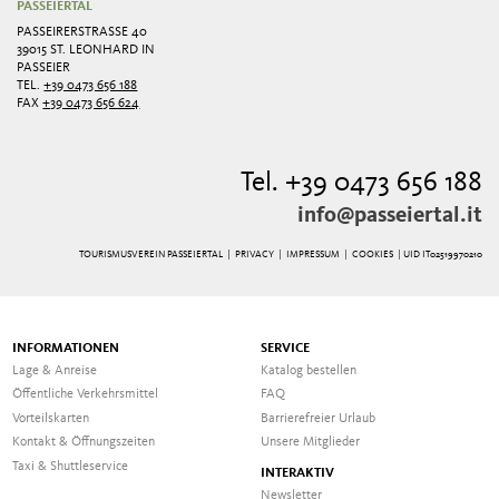
PASSEIERTAL
PASSEIRERSTRASSE 40
39015 ST. LEONHARD IN
PASSEIER
TEL.
+39 0473 656 188
FAX
+39 0473 656 624
Tel. +39 0473 656 188
info@passeiertal.it
TOURISMUSVEREIN PASSEIERTAL |
PRIVACY
|
IMPRESSUM
|
COOKIES
| UID IT02519970210
INFORMATIONEN
SERVICE
Lage & Anreise
Katalog bestellen
Öffentliche Verkehrsmittel
FAQ
Vorteilskarten
Barrierefreier Urlaub
Kontakt & Öffnungszeiten
Unsere Mitglieder
Taxi & Shuttleservice
INTERAKTIV
Newsletter