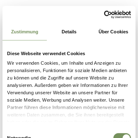
Zustimmung
Details
Über Cookies
Diese Webseite verwendet Cookies
Wir verwenden Cookies, um Inhalte und Anzeigen zu
WEIHNACHTEN IM
personalisieren, Funktionen für soziale Medien anbieten
VERANSTALTUNGEN
PASSEIERTAL
zu können und die Zugriffe auf unsere Website zu
analysieren. Außerdem geben wir Informationen zu Ihrer
Verwendung unserer Website an unsere Partner für
soziale Medien, Werbung und Analysen weiter. Unsere
Partner führen diese Informationen möglicherweise mit
weiteren Daten zusammen, die Sie ihnen bereitgestellt
haben oder die sie im Rahmen Ihrer Nutzung der Dienste
LIECHTR'ZEIT IN ST.
gesammelt haben.
Einwilligungsauswahl
LEONHARD
Notwendig