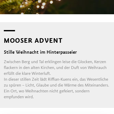
MOOSER ADVENT
Stille Weihnacht im Hinterpasseier
Zwischen Berg und Tal erklingen leise die Glocken, Kerzen
flackern in den alten Kirchen, und der Duft von Weihrauch
erfüllt die klare Winterluft.
In dieser stillen Zeit lädt Riffian-Kuens ein, das Wesentliche
zu spüren – Licht, Glaube und die Wärme des Miteinanders.
Ein Ort, wo Weihnachten nicht gefeiert, sondern
empfunden wird.