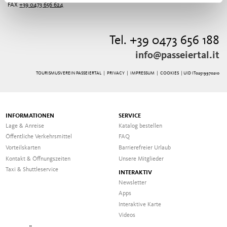
FAX
+39 0473 656 624
Tel. +39 0473 656 188
info@passeiertal.it
TOURISMUSVEREIN PASSEIERTAL |
PRIVACY
|
IMPRESSUM
|
COOKIES
| UID IT02519970210
INFORMATIONEN
SERVICE
Lage & Anreise
Katalog bestellen
Öffentliche Verkehrsmittel
FAQ
Vorteilskarten
Barrierefreier Urlaub
Kontakt & Öffnungszeiten
Unsere Mitglieder
Taxi & Shuttleservice
INTERAKTIV
Newsletter
Apps
Interaktive Karte
Videos