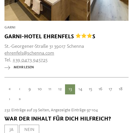
GARNI
GARNI-HOTEL EHRENFELS
S
St.-Georgener-Straße 31 39017 Schenna
ehrenfels@schenna.com
Tel.
+39 0473 945725
MEHR LESEN
«
‹
9
10
11
12
13
14
15
16
17
18
›
»
232 Einträge auf 29 Seiten, Angezeigte Einträge 97-104
WAR DER INHALT FÜR DICH HILFREICH?
JA
NEIN