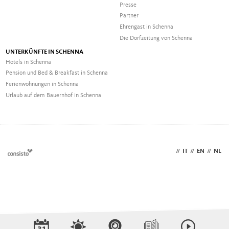
Presse
Partner
Ehrengast in Schenna
Die Dorfzeitung von Schenna
UNTERKÜNFTE IN SCHENNA
Hotels in Schenna
Pension und Bed & Breakfast in Schenna
Ferienwohnungen in Schenna
Urlaub auf dem Bauernhof in Schenna
DE
//
IT
//
EN
//
NL