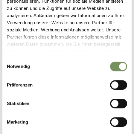
personalisieren, Funktionen für soziale Medien anbieten
zu können und die Zugriffe auf unsere Website zu
analysieren. Außerdem geben wir Informationen zu Ihrer
Verwendung unserer Website an unsere Partner für
soziale Medien, Werbung und Analysen weiter. Unsere
Partner führen diese Informationen möglicherweise mit
weiteren Daten zusammen, die Sie ihnen bereitgestellt
haben oder die sie im Rahmen Ihrer Nutzung der Dienste
gesammelt haben.
Einwilligungsauswahl
Notwendig
Präferenzen
Statistiken
B&B AND APPARTMENTS
Marketing
HAUS SONNWEND
Ifingerstraße 45 39017 Schenna