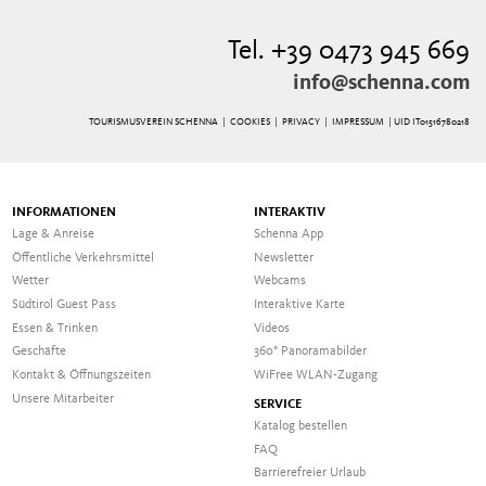
Tel. +39 0473 945 669
info@schenna.com
TOURISMUSVEREIN SCHENNA |
COOKIES
|
PRIVACY
|
IMPRESSUM
| UID IT01516780218
INFORMATIONEN
INTERAKTIV
Lage & Anreise
Schenna App
Öffentliche Verkehrsmittel
Newsletter
Wetter
Webcams
Südtirol Guest Pass
Interaktive Karte
Essen & Trinken
Videos
Geschäfte
360° Panoramabilder
Kontakt & Öffnungszeiten
WiFree WLAN-Zugang
Unsere Mitarbeiter
SERVICE
Katalog bestellen
FAQ
Barrierefreier Urlaub