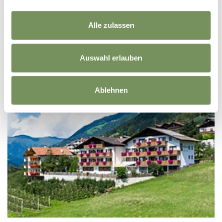
sonnwend@rolmail.net
Tel.
+39 0473 945944
Alle zulassen
MEHR LESEN
Auswahl erlauben
Ablehnen