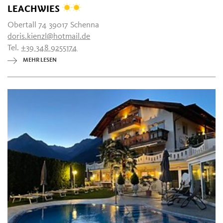
LEACHWIES
Obertall 74 39017 Schenna
doris.kienzl@hotmail.de
Tel.
+39 348 9255174
MEHR LESEN