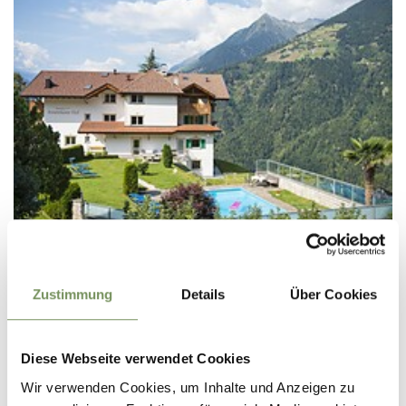
PENSION
Zustimmung
Details
Über Cookies
PENSION INNEREISERERHOF
Verdins 17 39017 Schenna
info@innereisererhof.com
Diese Webseite verwendet Cookies
Tel.
+39 0473 949418
Wir verwenden Cookies, um Inhalte und Anzeigen zu
MEHR LESEN