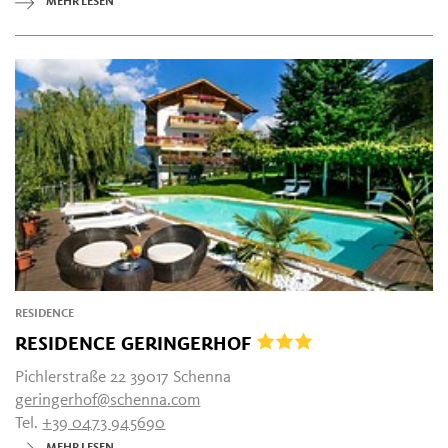
MEHR LESEN
RESIDENCE
RESIDENCE GERINGERHOF
Pichlerstraße 22 39017 Schenna
geringerhof@schenna.com
Tel.
+39 0473 945690
MEHR LESEN