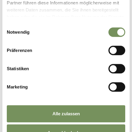
Partner führen diese Informationen möglicherweise mit
weiteren Daten zusammen, die Sie ihnen bereitgestellt
haben oder die sie im Rahmen Ihrer Nutzung der Dienste
gesammelt haben.
Einwilligungsauswahl
Notwendig
Präferenzen
Statistiken
Marketing
RESIDENCE
APPARTEMENT MARIA
Schennaerstraße 29 39017 Schenna
Alle zulassen
maria@schenna.com
Tel.
+39 0473 945539