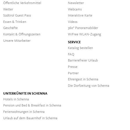
Öffentliche Verkehrsmittel
Newsletter
Wetter
Webcams
Südtirol Guest Pass
Interaktive Karte
Essen & Trinken
Videos
Geschäfte
360° Panoramabilder
Kontakt & Öffnungszeiten
WiFree WLAN-Zugang
Unsere Mitarbeiter
SERVICE
Katalog bestellen
FAQ
Barrierefreier Urlaub
Presse
Partner
Ehrengast in Schenna
Die Dorfzeitung von Schenna
UNTERKÜNFTE IN SCHENNA
Hotels in Schenna
Pension und Bed & Breakfast in Schenna
Ferienwohnungen in Schenna
Urlaub auf dem Bauernhof in Schenna