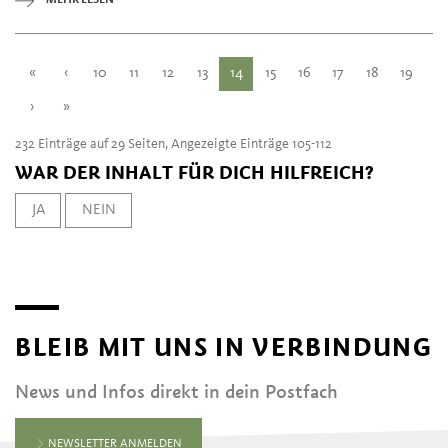
«
‹
10
11
12
13
14
15
16
17
18
19
›
»
232 Einträge auf 29 Seiten, Angezeigte Einträge 105-112
WAR DER INHALT FÜR DICH HILFREICH?
JA
NEIN
BLEIB MIT UNS IN VERBINDUNG
News und Infos direkt in dein Postfach
NEWSLETTER ANMELDEN