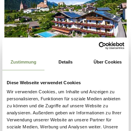
Zustimmung
Details
Über Cookies
GARNI
GARNI APPARTEMENT GARTENHEIM
Diese Webseite verwendet Cookies
Katnauweg 5 39017 Schenna
Wir verwenden Cookies, um Inhalte und Anzeigen zu
info@gartenheim.bz
personalisieren, Funktionen für soziale Medien anbieten
Tel.
+39 0473 945634
zu können und die Zugriffe auf unsere Website zu
MEHR LESEN
analysieren. Außerdem geben wir Informationen zu Ihrer
Verwendung unserer Website an unsere Partner für
soziale Medien, Werbung und Analysen weiter. Unsere