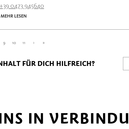
+39 0473 945640
MEHR LESEN
9
10
11
›
»
NHALT FÜR DICH HILFREICH?
 UNS IN VERBIND