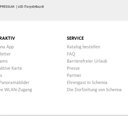
MPRESSUM
| UID IT01516780218
RAKTIV
SERVICE
nna App
Katalog bestellen
letter
FAQ
ams
Barrierefreier Urlaub
aktive Karte
Presse
os
Partner
Panoramabilder
Ehrengast in Schenna
ee WLAN-Zugang
Die Dorfzeitung von Schenna