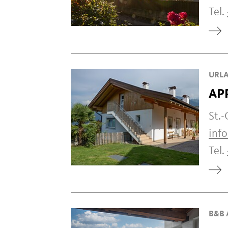
Tel.
URLA
AP
St.
inf
Tel.
B&B 