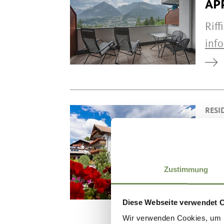
AP
Rif
inf
RESI
RE
Ifin
kro
Zustimmung
Tel.
Diese Webseite verwendet 
Wir verwenden Cookies, um I