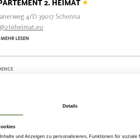
PARTEMENT 2. HEIMAT
fianerweg 4/D 39017 Schenna
o@2teheimat.eu
MEHR LESEN
DENCE
SIDENCE KRONE
gerstraße 47 39017 Schenna
ne@schenna.com
Details
+39 0473 943012
Cookies
MEHR LESEN
nhalte und Anzeigen zu personalisieren, Funktionen für soziale