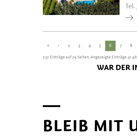
Tel.
«
‹
2
3
4
5
6
7
8
232 Einträge auf 29 Seiten, Angezeigte Einträge 41-48
WAR DER I
BLEIB MIT