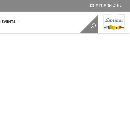
DE
//
IT
//
EN
//
NL
& EVENTS