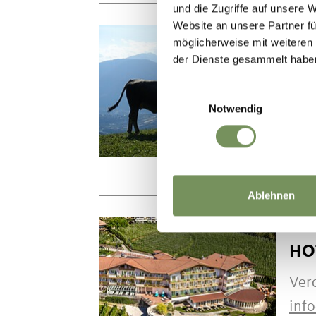
und die Zugriffe auf unsere 
Website an unsere Partner fü
URLA
möglicherweise mit weiteren
"B
der Dienste gesammelt habe
Obe
Einwilligungsauswahl
Notwendig
boa
Tel.
Ablehnen
HOT
HO
Ver
info