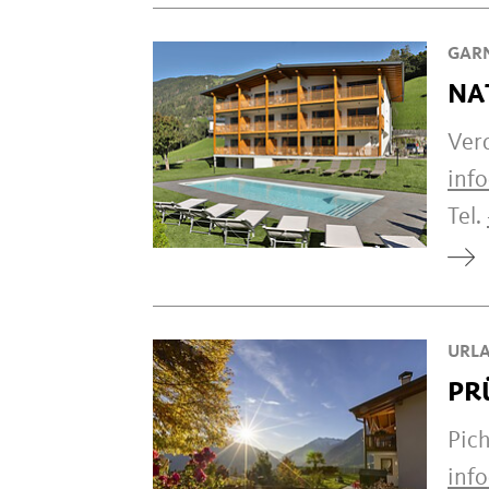
GAR
NA
Ver
inf
Tel.
URLA
PR
Pic
inf