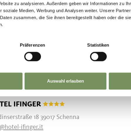
Website zu analysieren. Außerdem geben wir Informationen zu I
r soziale Medien, Werbung und Analysen weiter. Unsere Partner
UB AUF DEM BAUERNHOF
 Daten zusammen, die Sie ihnen bereitgestellt haben oder die s
OARBICHL" BERGBAUERNHOF MIT HOF
n.
rtall 32 39017 Schenna
Präferenzen
Statistiken
rbichl@schenna.com
+39 389 5718501
MEHR LESEN
Auswahl erlauben
EL
TEL IFINGER
dinserstraße 18 39017 Schenna
@hotel-ifinger.it