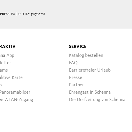
MPRESSUM
| UID IT01516780218
RAKTIV
SERVICE
nna App
Katalog bestellen
letter
FAQ
ams
Barrierefreier Urlaub
aktive Karte
Presse
os
Partner
Panoramabilder
Ehrengast in Schenna
ee WLAN-Zugang
Die Dorfzeitung von Schenna