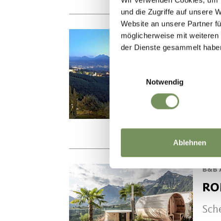
und die Zugriffe auf unsere 
Website an unsere Partner fü
URLA
möglicherweise mit weiteren
der Dienste gesammelt habe
UN
Einwilligungsauswahl
Sch
Notwendig
unt
Tel.
Ablehnen
B&B 
RO
Sch