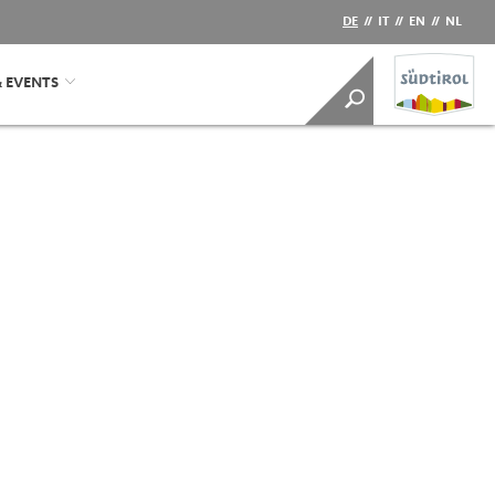
DE
//
IT
//
EN
//
NL
& EVENTS