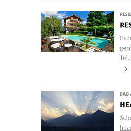
RESI
RE
Pic
ger
Tel.
B&B 
HE
Sch
hea