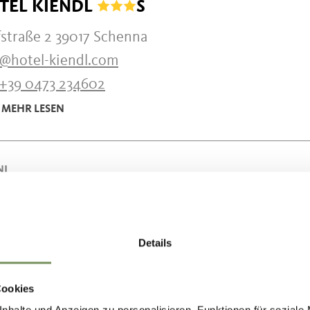
TEL KIENDL
S
fstraße 2 39017 Schenna
o@hotel-kiendl.com
+39 0473 234602
MEHR LESEN
NI
NSION GRAFENAU
gerstraße 3 39017 Schenna
Details
o@grafenau-schenna.com
+39 0473 945736
Cookies
MEHR LESEN
nhalte und Anzeigen zu personalisieren, Funktionen für soziale