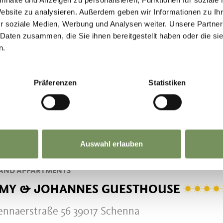
Website zu analysieren. Außerdem geben wir Informationen zu I
r soziale Medien, Werbung und Analysen weiter. Unsere Partner
UB AUF DEM BAUERNHOF
 Daten zusammen, die Sie ihnen bereitgestellt haben oder die s
n.
TERPENATZ
ennaerstraße 54/B 39017 Schenna
Präferenzen
Statistiken
erpenatz@schenna.com
+39 0473 945571
MEHR LESEN
Auswahl erlauben
AND APPARTMENTS
MY & JOHANNES GUESTHOUSE
ennaerstraße 56 39017 Schenna