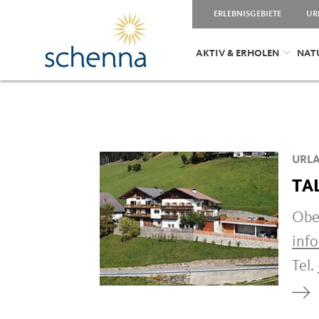
ERLEBNISGEBIETE
UR
AKTIV & ERHOLEN
NAT
URLA
TA
Ober
inf
Tel.