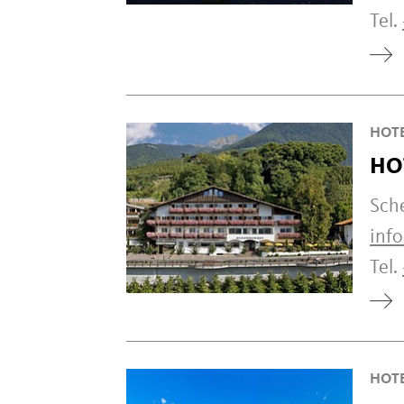
Tel.
HOT
HO
Sch
inf
Tel.
HOT