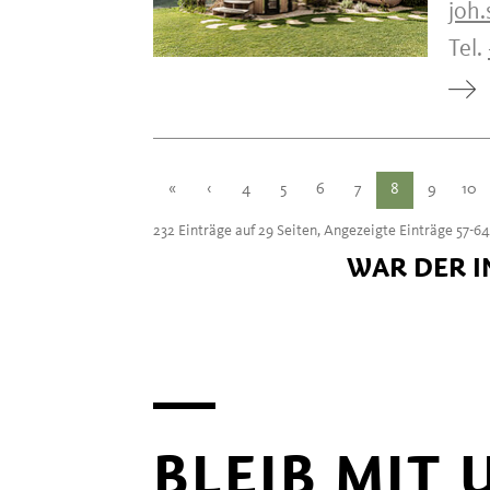
joh
Tel.
«
‹
4
5
6
7
8
9
10
232 Einträge auf 29 Seiten, Angezeigte Einträge 57-64
WAR DER I
BLEIB MIT