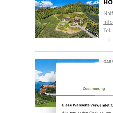
HO
Nai
inf
Tel.
GAR
PE
Ifin
Zustimmung
inf
Tel.
Diese Webseite verwendet 
Wir verwenden Cookies, um I