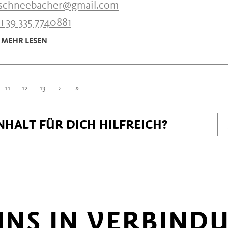
.schneebacher@gmail.com
+39 335 7740881
MEHR LESEN
11
12
13
›
»
NHALT FÜR DICH HILFREICH?
 UNS IN VERBIND